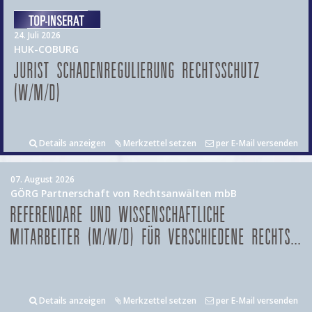
24. Juli 2026
HUK-COBURG
JURIST SCHADENREGULIERUNG RECHTSSCHUTZ
(W/M/D)
Details anzeigen
Merkzettel setzen
per E-Mail versenden
07. August 2026
GÖRG Partnerschaft von Rechtsanwälten mbB
REFERENDARE UND WISSENSCHAFTLICHE
MITARBEITER (M/W/D) FÜR VERSCHIEDENE RECHTS...
Details anzeigen
Merkzettel setzen
per E-Mail versenden