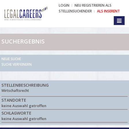
LOGIN
NEU REGISTRIEREN ALS
STELLENSUCHENDER
ALS INSERENT
Toggl
naviga
SUCHERGEBNIS
NEUE SUCHE
SUCHE VERFEINERN
STELLENBESCHREIBUNG
Wirtschaftsrecht
STANDORTE
keine Auswahl getroffen
SCHLAGWORTE
keine Auswahl getroffen