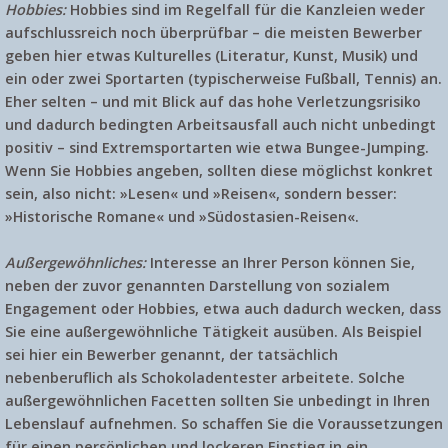
Hobbies:
Hobbies sind im Regelfall für die Kanzleien weder
aufschlussreich noch überprüfbar – die meisten Bewerber
geben hier etwas Kulturelles (Literatur, Kunst, Musik) und
ein oder zwei Sportarten (typischerweise Fußball, Tennis) an.
Eher selten – und mit Blick auf das hohe Verletzungsrisiko
und dadurch bedingten Arbeitsausfall auch nicht unbedingt
positiv – sind Extremsportarten wie etwa Bungee-Jumping.
Wenn Sie Hobbies angeben, sollten diese möglichst konkret
sein, also nicht: »Lesen« und »Reisen«, sondern besser:
»Historische Romane« und »Südostasien-Reisen«.
Außergewöhnliches:
Interesse an Ihrer Person können Sie,
neben der zuvor genannten Darstellung von sozialem
Engagement oder Hobbies, etwa auch dadurch wecken, dass
Sie eine außergewöhnliche Tätigkeit ausüben. Als Beispiel
sei hier ein Bewerber genannt, der tatsächlich
nebenberuflich als Schokoladentester arbeitete. Solche
außergewöhnlichen Facetten sollten Sie unbedingt in Ihren
Lebenslauf aufnehmen. So schaffen Sie die Voraussetzungen
für einen persönlichen und lockeren Einstieg in ein