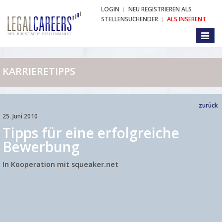
LOGIN
NEU REGISTRIEREN ALS
STELLENSUCHENDER
ALS INSERENT
Toggl
naviga
KARRIERETIPPS
zurück
25. Juni 2010
Tipps für eine erfolgreiche
Bewerbung
In Kooperation mit squeaker.net