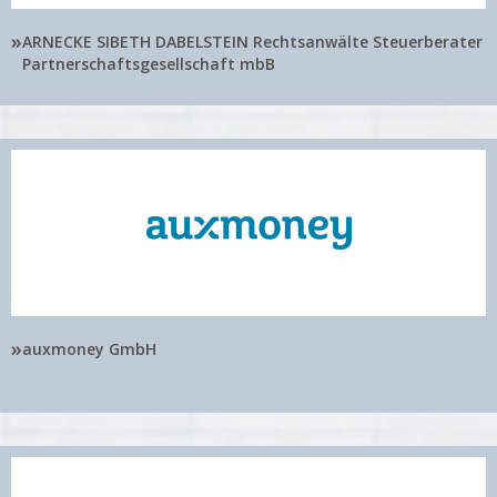
»
ARNECKE SIBETH DABELSTEIN Rechtsanwälte Steuerberater
Partnerschaftsgesellschaft mbB
»
auxmoney GmbH