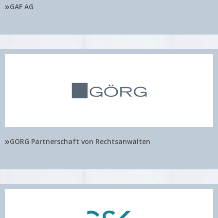
»
GAF AG
»
GÖRG Partnerschaft von Rechtsanwälten