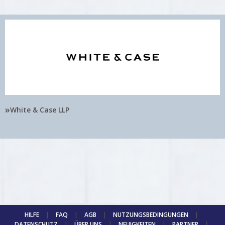
»
White & Case LLP
HILFE
|
FAQ
|
AGB
|
NUTZUNGSBEDINGUNGEN
|
DATENSCHUTZ
|
ÜBER UNS
|
NEUIGKEITEN
|
PARTNER
|