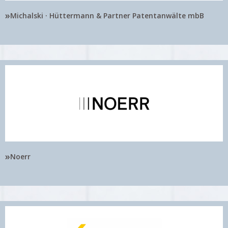
»
Michalski · Hüttermann & Partner Patentanwälte mbB
»
Noerr