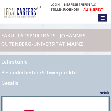
LOGIN
NEU REGISTRIEREN ALS
STELLENSUCHENDER
ALS INSERENT
Toggl
naviga
FAKULTÄTSPORTRÄTS - JOHANNES
GUTENBERG-UNIVERSITÄT MAINZ
Lehrstühle
Besonderheiten/Schwerpunkte
Details
zurück