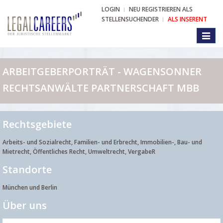
LOGIN
NEU REGISTRIEREN ALS
STELLENSUCHENDER
ALS INSERENT
Toggl
naviga
ARBEITGEBERPORTRÄT - WAGENSONNER
RECHTSANWÄLTE PARTNERSCHAFT MBB
Rechtsgebiete
Arbeits- und Sozialrecht, Familien- und Erbrecht, Immobilien-, Bau- und
Mietrecht, Öffentliches Recht, Umweltrecht, VergabeR
Standorte
München und Berlin
Über uns