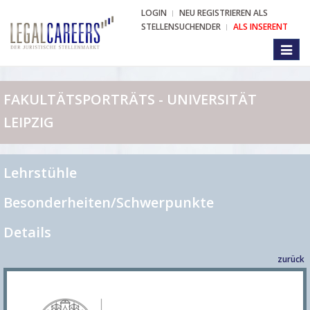
LOGIN
NEU REGISTRIEREN ALS
STELLENSUCHENDER
ALS INSERENT
Toggl
naviga
FAKULTÄTSPORTRÄTS - UNIVERSITÄT
LEIPZIG
Lehrstühle
Besonderheiten/Schwerpunkte
Details
zurück