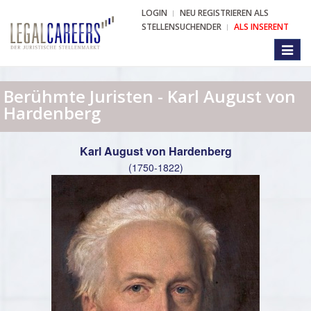
LOGIN
NEU REGISTRIEREN ALS
STELLENSUCHENDER
ALS INSERENT
Toggl
naviga
Berühmte Juristen - Karl August von
Hardenberg
Karl August von Hardenberg
(1750-1822)