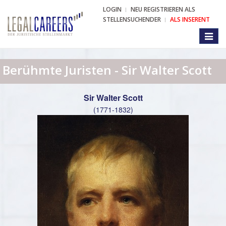
LOGIN
NEU REGISTRIEREN ALS
STELLENSUCHENDER
ALS INSERENT
Toggl
naviga
Berühmte Juristen - Sir Walter Scott
Sir Walter Scott
(1771-1832)