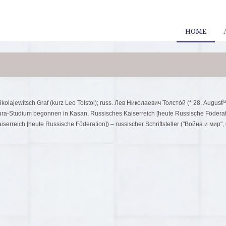
HOME
ju
ikolajewitsch Graf (kurz Leo Tolstoi); russ. Лев Николаевич Толсто́й (* 28. August
Jura-Studium begonnen in Kasan, Russisches Kaiserreich [heute Russische Föderat
serreich [heute Russische Föderation]) – russischer Schriftsteller ("Война и мир",