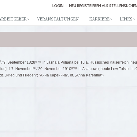
LOGIN
NEU REGISTRIEREN ALS STELLENSUCHE
ARBEITGEBER
VERANSTALTUNGEN
KARRIERE
LINKS
l.
greg.
/ 9. September 1828
in Jasnaja Poljana bei Tula, Russisches Kaiserreich [he
jul.
greg.
ion]; † 7. November
/ 20. November 1910
in Astapowo, heute Lew Tolstoi im O
 dt. „Krieg und Frieden“; "Анна Каренина", dt. „Anna Karenina“)