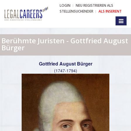
LOGIN
NEU REGISTRIEREN ALS
STELLENSUCHENDER
ALS INSERENT
Toggl
naviga
Berühmte Juristen - Gottfried August
Bürger
Gottfried August Bürger
(1747-1794)