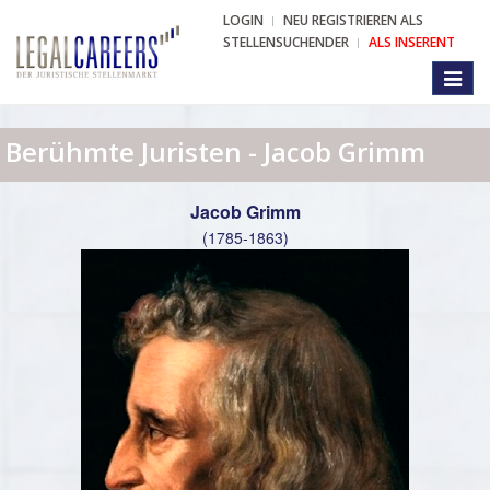
LOGIN
NEU REGISTRIEREN ALS
STELLENSUCHENDER
ALS INSERENT
Toggl
naviga
Berühmte Juristen - Jacob Grimm
Jacob Grimm
(1785-1863)