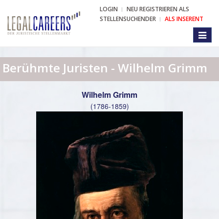
LOGIN
NEU REGISTRIEREN ALS
STELLENSUCHENDER
ALS INSERENT
Toggl
naviga
Berühmte Juristen - Wilhelm Grimm
Wilhelm Grimm
(1786-1859)