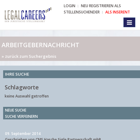
LOGIN
NEU REGISTRIEREN ALS
STELLENSUCHENDER
ALS INSERENT
Toggl
naviga
ARBEITGEBERNACHRICHT
» zurück zum Suchergebnis
IHRE SUCHE
Schlagworte
keine Auswahl getroffen
NEUE SUCHE
SUCHE VERFEINERN
09. September 2014
Geschrieben von CMS Hasche Sigle Partnerschaft mbB