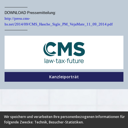
--------------------
DOWNLOAD Pressemitteilung:
http://press.cms-
hs.net/2014/09/CMS_Hasche_Sigle_PM_VejaMate_11_09_2014.pdf
--------------------
Kanzleiporträt
Wir speichern und verarbeiten Ihre personenbezogenen Informationen für
folgende Zwecke:
Technik, Besucher-Statistiken
.
HILFE
|
FAQ
|
AGB
|
NUTZUNGSBEDINGUNGEN
|