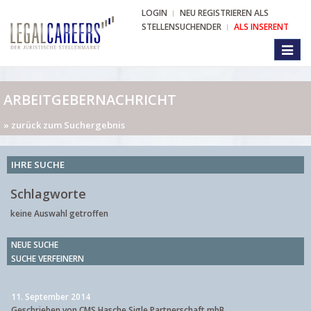
LOGIN
NEU REGISTRIEREN ALS
STELLENSUCHENDER
ALS INSERENT
Toggl
naviga
ARBEITGEBERNACHRICHT
» zurück zum Suchergebnis
IHRE SUCHE
Schlagworte
keine Auswahl getroffen
NEUE SUCHE
SUCHE VERFEINERN
11. September 2014
Geschrieben von CMS Hasche Sigle Partnerschaft mbB