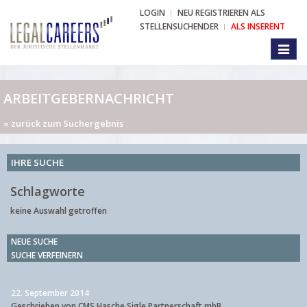
LOGIN
NEU REGISTRIEREN ALS
STELLENSUCHENDER
ALS INSERENT
Toggl
naviga
ARBEITGEBERNACHRICHT
» zurück zum Suchergebnis
IHRE SUCHE
Schlagworte
keine Auswahl getroffen
NEUE SUCHE
SUCHE VERFEINERN
22. September 2014
Geschrieben von CMS Hasche Sigle Partnerschaft mbB