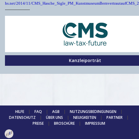
hs.net/2014/11/CMS_Hasche_Sigle_PM_KunstmuseumBernvertrautaufCMS_2
--------------------
Kanzleiporträt
HILFE
|
FAQ
|
AGB
|
NUTZUNGSBEDINGUNGEN
|
DATENSCHUTZ
|
ÜBER UNS
|
NEUIGKEITEN
|
PARTNER
|
PREISE
|
BROSCHÜRE
|
IMPRESSUM