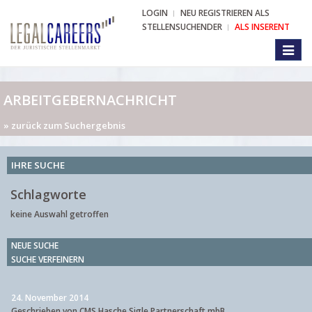
LOGIN
NEU REGISTRIEREN ALS
STELLENSUCHENDER
ALS INSERENT
Toggl
naviga
ARBEITGEBERNACHRICHT
» zurück zum Suchergebnis
IHRE SUCHE
Schlagworte
keine Auswahl getroffen
NEUE SUCHE
SUCHE VERFEINERN
24. November 2014
Geschrieben von CMS Hasche Sigle Partnerschaft mbB