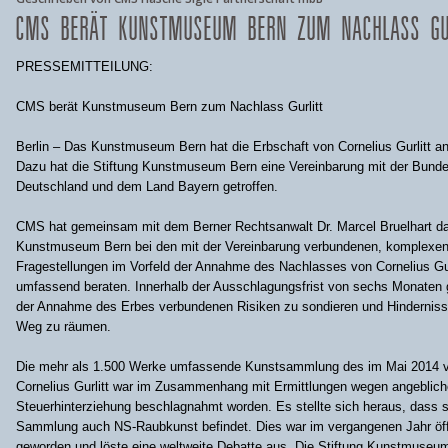
CMS BERÄT KUNSTMUSEUM BERN ZUM NACHLASS GU
PRESSEMITTEILUNG:
CMS berät Kunstmuseum Bern zum Nachlass Gurlitt
Berlin – Das Kunstmuseum Bern hat die Erbschaft von Cornelius Gurlitt
Dazu hat die Stiftung Kunstmuseum Bern eine Vereinbarung mit der Bunde
Deutschland und dem Land Bayern getroffen.
CMS hat gemeinsam mit dem Berner Rechtsanwalt Dr. Marcel Bruelhart d
Kunstmuseum Bern bei den mit der Vereinbarung verbundenen, komplexe
Fragestellungen im Vorfeld der Annahme des Nachlasses von Cornelius Gur
umfassend beraten. Innerhalb der Ausschlagungsfrist von sechs Monaten ga
der Annahme des Erbes verbundenen Risiken zu sondieren und Hindernis
Weg zu räumen.
‎Die mehr als 1.500 Werke umfassende Kunstsammlung des im Mai 2014 
Cornelius Gurlitt war im Zusammenhang mit Ermittlungen wegen angeblich
Steuerhinterziehung beschlagnahmt worden. Es stellte sich heraus, dass s
Sammlung auch NS-Raubkunst befindet. Dies war im vergangenen Jahr öff
geworden und löste eine weltweite Debatte aus. Die Stiftung Kunstmuseu