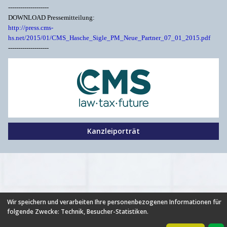
--------------------
DOWNLOAD Pressemitteilung:
http://press.cms-
hs.net/2015/01/CMS_Hasche_Sigle_PM_Neue_Partner_07_01_2015.pdf
--------------------
Kanzleiporträt
Wir speichern und verarbeiten Ihre personenbezogenen Informationen für
folgende Zwecke:
Technik, Besucher-Statistiken
.
HILFE
|
FAQ
|
AGB
|
NUTZUNGSBEDINGUNGEN
|
DATENSCHUTZ
|
ÜBER UNS
|
NEUIGKEITEN
|
PARTNER
|