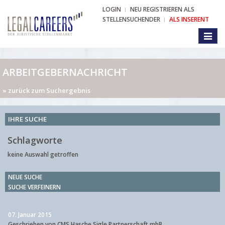
LOGIN
NEU REGISTRIEREN ALS
STELLENSUCHENDER
ALS INSERENT
Toggl
naviga
ARBEITGEBERNACHRICHT
» zurück zum Suchergebnis
IHRE SUCHE
Schlagworte
keine Auswahl getroffen
NEUE SUCHE
SUCHE VERFEINERN
07. Januar 2015
Geschrieben von CMS Hasche Sigle Partnerschaft mbB