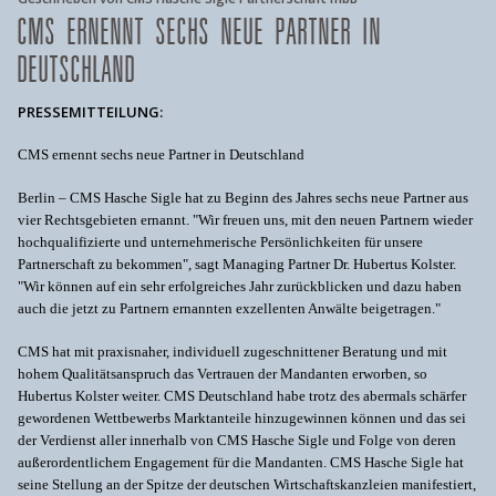
CMS ERNENNT SECHS NEUE PARTNER IN
DEUTSCHLAND
PRESSEMITTEILUNG:
CMS ernennt sechs neue Partner in Deutschland
Berlin – CMS Hasche Sigle hat zu Beginn des Jahres sechs neue Partner aus
vier Rechtsgebieten ernannt. "Wir freuen uns, mit den neuen Partnern wieder
hochqualifizierte und unternehmerische Persönlichkeiten für unsere
Partnerschaft zu bekommen", sagt Managing Partner Dr. Hubertus Kolster.
"Wir können auf ein sehr erfolgreiches Jahr zurückblicken und dazu haben
auch die jetzt zu Partnern ernannten exzellenten Anwälte beigetragen."
CMS hat mit praxisnaher, individuell zugeschnittener Beratung und mit
hohem Qualitätsanspruch das Vertrauen der Mandanten erworben, so
Hubertus Kolster weiter. CMS Deutschland habe trotz des abermals schärfer
gewordenen Wettbewerbs Marktanteile hinzugewinnen können und das sei
der Verdienst aller innerhalb von CMS Hasche Sigle und Folge von deren
außerordentlichem Engagement für die Mandanten. CMS Hasche Sigle hat
seine Stellung an der Spitze der deutschen Wirtschaftskanzleien manifestiert,