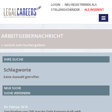
LOGIN
NEU REGISTRIEREN ALS
STELLENSUCHENDER
ALS INSERENT
Toggl
naviga
ARBEITGEBERNACHRICHT
» zurück zum Suchergebnis
IHRE SUCHE
Schlagworte
keine Auswahl getroffen
NEUE SUCHE
SUCHE VERFEINERN
04. Februar 2015
Geschrieben von CMS Hasche Sigle Partnerschaft mbB