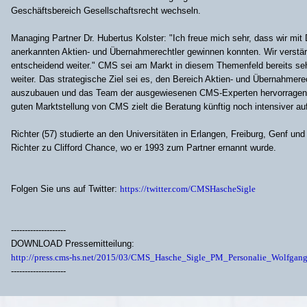
Geschäftsbereich Gesellschaftsrecht wechseln.
Managing Partner Dr. Hubertus Kolster: "Ich freue mich sehr, dass wir mit 
anerkannten Aktien- und Übernahmerechtler gewinnen konnten. Wir verstär
entscheidend weiter." CMS sei am Markt in diesem Themenfeld bereits sehr 
weiter. Das strategische Ziel sei es, den Bereich Aktien- und Übernahmere
auszubauen und das Team der ausgewiesenen CMS-Experten hervorragend
guten Marktstellung von CMS zielt die Beratung künftig noch intensiver au
Richter (57) studierte an den Universitäten in Erlangen, Freiburg, Genf un
Richter zu Clifford Chance, wo er 1993 zum Partner ernannt wurde.
Folgen Sie uns auf Twitter:
https://twitter.com/CMSHascheSigle
--------------------
DOWNLOAD Pressemitteilung:
http://press.cms-hs.net/2015/03/CMS_Hasche_Sigle_PM_Personalie_Wolfgan
--------------------