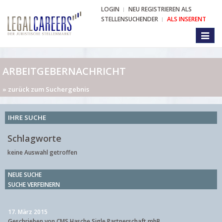
LOGIN
NEU REGISTRIEREN ALS
STELLENSUCHENDER
ALS INSERENT
Toggl
naviga
ARBEITGEBERNACHRICHT
» zurück zum Suchergebnis
IHRE SUCHE
Schlagworte
keine Auswahl getroffen
NEUE SUCHE
SUCHE VERFEINERN
17. März 2015
Geschrieben von CMS Hasche Sigle Partnerschaft mbB