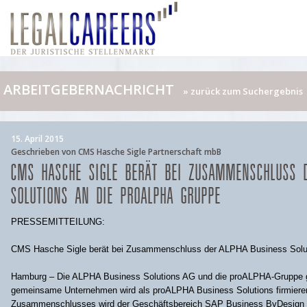
ARBEITGEBERNACHRICHT
» zurück zum Suchergebnis
15. April 2015
Geschrieben von CMS Hasche Sigle Partnerschaft mbB
CMS HASCHE SIGLE BERÄT BEI ZUSAMMENSCHLUSS 
SOLUTIONS AN DIE PROALPHA GRUPPE
PRESSEMITTEILUNG:
CMS Hasche Sigle berät bei Zusammenschluss der ALPHA Business Solu
Hamburg – Die ALPHA Business Solutions AG und die proALPHA-Gruppe
gemeinsame Unternehmen wird als proALPHA Business Solutions firmiere
Zusammenschlusses wird der Geschäftsbereich SAP Business ByDesign 