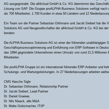
AG ausgegründet. Die all4cloud GmbH & Co. KG übernimmt das Geschäft 
Lösung von SAP. Die Gruppe proALPHA Business Solutions verfügt nac
als 700 Mitarbeiter, 1.700 Kunden in etwa 50 Ländern und 12 Niederlassung
Ein Team um die Partner Sebastian Orthmann und Jacob Siebert hat die 
Solutions AG und Neugesellschafter der all4cloud GmbH & Co. KG bei de
beraten.
Die ALPHA Business Solutions AG ist einer der führenden unabhängigen Sp
Geschäftsprozessoptimierung und Einführung von ERP-Software in Deutsch
das 1994 gegründete Unternehmen einen Umsatz von rund 21,5 Millionen E
Mitarbeiter.
Die proALPHA Gruppe ist ein international führender ERP-Anbieter und liefe
Schulungs- und Wartungsleistungen. In 27 Niederlassungen arbeiten weltwei
CMS Hasche Sigle
Dr. Sebastian Orthmann, Relationship Partner
Dr. Jacob Siebert, Lead Partner
Dr. Daniel Graewe,
Dr. Nils Maack, alle M&A
Dr. Malte Grützmacher, IT/IP