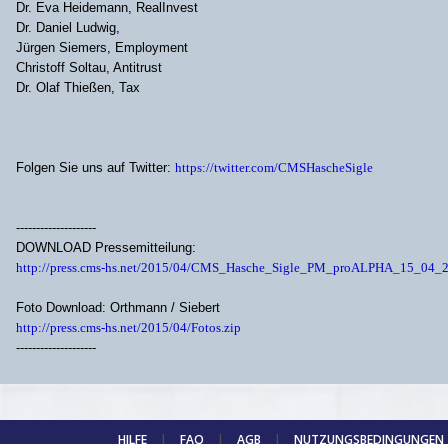
Dr. Eva Heidemann, RealInvest
Dr. Daniel Ludwig,
Jürgen Siemers, Employment
Christoff Soltau, Antitrust
Dr. Olaf Thießen, Tax
Folgen Sie uns auf Twitter:
https://twitter.com/CMSHascheSigle
--------------------
DOWNLOAD Pressemitteilung:
http://press.cms-hs.net/2015/04/CMS_Hasche_Sigle_PM_proALPHA_15_04_2
Foto Download: Orthmann / Siebert
http://press.cms-hs.net/2015/04/Fotos.zip
--------------------
HILFE
|
FAQ
|
AGB
|
NUTZUNGSBEDINGUNGEN