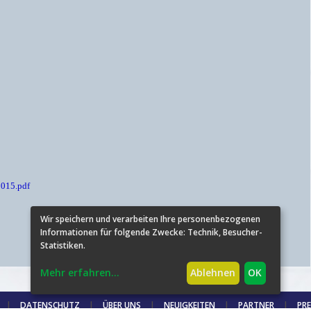
015.pdf
Wir speichern und verarbeiten Ihre personenbezogenen
Informationen für folgende Zwecke:
Technik, Besucher-
Statistiken
.
Mehr erfahren
...
Ablehnen
OK
|
DATENSCHUTZ
|
ÜBER UNS
|
NEUIGKEITEN
|
PARTNER
|
PRE