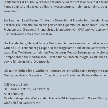
Freudenberg & Co. KG. Verkäufer der Anteile waren unter anderem die Münc
Pinova Capital und das europäische Investmentunternehmen Earlybird. Über
vereinbart.
Ein Team um Lead Partner Dr. Henrik Drinkuth hat Freudenberg bei der Tra
beraten. Die Anwälte haben ausgewiesene Expertise im Lifesciences-Bereic
Freudenberg-Gruppe sind langjährige Mandanten von CMS und wurden von de
Transaktionen erfolgreich beraten.
Die Freudenberg Medical Europe GmbH mit Sitz in Kaiserslautern ist eine K
Gruppe. Die Freudenberg Gruppe ist mit insgesamt rund 40.500 Mitarbeitern
tätig. Das Tochterunternehmen Freudenberg Medical Europe ist ein weltwei
Komponenten für medizinische Geräte für die Biotechnologie, Gesundheits-
sowie für die In-vitro-Diagnostik.
Die nun mehrheitlich erworbene Hemoteq AG entwickelt und fertigt mit run
Medizinprodukte. Die wirkstoffbeschichteten Stents und Ballonkatheter ve
CMS Hasche Sigle
Dr. Henrik Drinkuth, Lead Partner
Andre Nolting
Nicolaus-Alejandro Weil von der Ahe, alle M&A/Corporate Dr. Roland Wiring D
Olaf Thießen, Steuerrecht