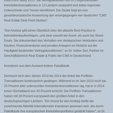
Deal Point Study 2015" die Vertragsklauseln von 675 eigenbetreuten
Immobilientransaktionen in 13 Ländern analysiert und dabei regionale
Unterschiede und Trends identifiziert. Die Studie folgt als nun
gesamteuropäische Auswertung den vorangegangen vier deutschen "CMS
Real Estate Deal Point Studies".
"Die Analyse gibt einen Überblick über die aktuelle Best Practice in
Immobilienkaufverträgen, und zwar sowohl bei Asset- als auch bei Share
Deals. Sie dokumentiert das Verhalten von strategischen Verkäufern und
Käufern, Finanzinvestoren und privaten Anlegern im Hinblick auf die
Häufigkeit bestimmter Vertragskonditionen", so Dr. Volker Zerr, Partner im
Geschäftsbereich Real Estate & Public bei CMS in Deutschland.
Investoren aus dem Ausland treiben Paketkäufe
Demnach ist in den Jahren 2010 bis 2014 der Anteil der Portfolio-
Transaktionen kontinuierlich gestiegen. Während er im Jahr 2010 noch bei
25 Prozent aller untersuchten Immobilientransaktionen lag, hat er in 2014
einen Höchststand von 30 Prozent erreicht. Die Portfolio-Transaktionen
haben mit 28 Prozent europaweit den größten Anteil in den
deutschsprachigen Ländern. "Ein Grund für den Anstieg dürfte die
zunehmende Aktivität internationaler Investoren gewesen sein, die durch
Paketkäufe ihre europäischen Immobilienportfolios gestärkt haben", so Dr.