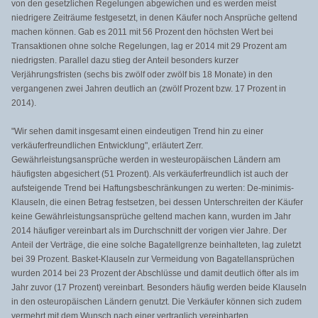
von den gesetzlichen Regelungen abgewichen und es werden meist
niedrigere Zeiträume festgesetzt, in denen Käufer noch Ansprüche geltend
machen können. Gab es 2011 mit 56 Prozent den höchsten Wert bei
Transaktionen ohne solche Regelungen, lag er 2014 mit 29 Prozent am
niedrigsten. Parallel dazu stieg der Anteil besonders kurzer
Verjährungsfristen (sechs bis zwölf oder zwölf bis 18 Monate) in den
vergangenen zwei Jahren deutlich an (zwölf Prozent bzw. 17 Prozent in
2014).
"Wir sehen damit insgesamt einen eindeutigen Trend hin zu einer
verkäuferfreundlichen Entwicklung", erläutert Zerr.
Gewährleistungsansprüche werden in westeuropäischen Ländern am
häufigsten abgesichert (51 Prozent). Als verkäuferfreundlich ist auch der
aufsteigende Trend bei Haftungsbeschränkungen zu werten: De-minimis-
Klauseln, die einen Betrag festsetzen, bei dessen Unterschreiten der Käufer
keine Gewährleistungsansprüche geltend machen kann, wurden im Jahr
2014 häufiger vereinbart als im Durchschnitt der vorigen vier Jahre. Der
Anteil der Verträge, die eine solche Bagatellgrenze beinhalteten, lag zuletzt
bei 39 Prozent. Basket-Klauseln zur Vermeidung von Bagatellansprüchen
wurden 2014 bei 23 Prozent der Abschlüsse und damit deutlich öfter als im
Jahr zuvor (17 Prozent) vereinbart. Besonders häufig werden beide Klauseln
in den osteuropäischen Ländern genutzt. Die Verkäufer können sich zudem
vermehrt mit dem Wunsch nach einer vertraglich vereinbarten