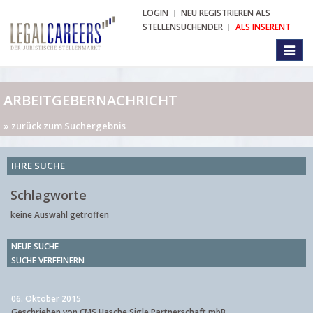
LOGIN
NEU REGISTRIEREN ALS
STELLENSUCHENDER
ALS INSERENT
Toggl
naviga
ARBEITGEBERNACHRICHT
» zurück zum Suchergebnis
IHRE SUCHE
Schlagworte
keine Auswahl getroffen
NEUE SUCHE
SUCHE VERFEINERN
06. Oktober 2015
Geschrieben von CMS Hasche Sigle Partnerschaft mbB