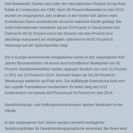
Dirk Rodewoldt, Partner und Leiter der internationalen Practice Group Real
Estate & Construction von CMS. Nach 38 Prozent Markanteil im Jahr 2013
wurden im vergangenen Jahr erstmals in den letzten fünf Jahren mehr
Investitionen durch ausländische als durch nationale Käufer getätigt. Der
Anteil internationaler Investoren lag bei 53 Prozent; in Deutschland und
Österreich mit 31 Prozent und in der Schweiz mit zwei Prozent ist er
allerdings europaweit am niedrigsten, während er mit 62 Prozent in
Osteuropa auf der Spitzenposition liegt.
Die in Europa dominierende Anlageklasse waren in den vergangenen fünf
Jahren Büroimmobilien mit einem durchschnittlichen Marktanteil von 45
Prozent. Handelsimmobilien sanken dagegen deutlich von noch 31 Prozent
in 2011 auf 13 Prozent in 2014. Dennoch liegen sie mit 29 Prozent in
Westeuropa weiterhin auf Platz eins. Die auffälligste Entwicklung lässt sich
bei Logistik-Transaktionen beobachten: Ihr Anteil stieg seit 2011
kontinuierlich von damals fünf Prozent auf 18 Prozent im Jahr 2014.
Gewährleistungs- und Haftungsvereinbarungen spielen Verkäufern in die
Hände
In den vergangenen fünf Jahren wurden vermehrt vertragliche
Verjährungsfristen für Gewährleistungsansprüche vereinbart. Bei ihnen wird