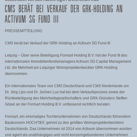
CMS BERÄT BEI VERKAUF DER GRK-HOLDING AN
ACTIVUM SG FUND III
PRESSEMITTEILUNG:
CMS berät bei Verkauf der GRK-Holding an Activum SG Fund III
Leipzig – Über seine Beteiligung Formart Holding B.V. hat der Fund III des
internationalen Immobilienfondsmanagers Activum SG Capital Management
Ltd. die Mehrheit am Leipziger Wohnprojektentwickler GRK-Holding
übernommen.
Ein internationales Team von CMS Deutschland und CMS Niederlande um
Dr. Jörg Lips und Dr. Jochen Lux hat bei dem Verkaufsprozess sowie der
Rückbeteiligung des Mehrheitsgesellschafters und GRK-Gründers Steffen
Göpel an der Formart Holding B.V. umfassend rechtlich beraten.
Formart, ein ehemaliges Tochterunternehmen von Deutschlands führendem
Baukonzern HOCHTIEF, gehört zu den größten Wohnprojektentwicklern
Deutschlands. Das Unternehmen ist 2014 von Activum übernommen worden
und agiert als unabhängiges und nicht konzerngebundenes Unternehmen