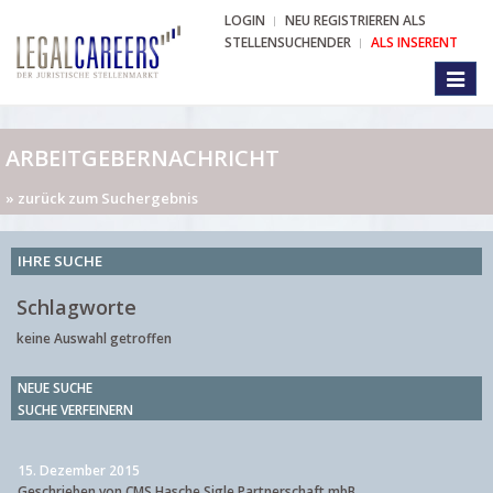
LOGIN
NEU REGISTRIEREN ALS
STELLENSUCHENDER
ALS INSERENT
Toggl
naviga
ARBEITGEBERNACHRICHT
» zurück zum Suchergebnis
IHRE SUCHE
Schlagworte
keine Auswahl getroffen
NEUE SUCHE
SUCHE VERFEINERN
15. Dezember 2015
Geschrieben von CMS Hasche Sigle Partnerschaft mbB