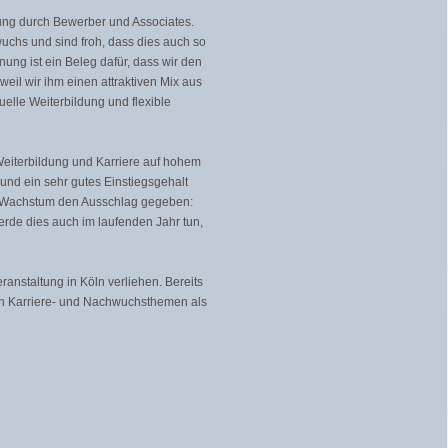
nung durch Bewerber und Associates.
wuchs und sind froh, dass dies auch so
ung ist ein Beleg dafür, dass wir den
eil wir ihm einen attraktiven Mix aus
elle Weiterbildung und flexible
Weiterbildung und Karriere auf hohem
und ein sehr gutes Einstiegsgehalt
um Wachstum den Ausschlag gegeben:
rde dies auch im laufenden Jahr tun,
anstaltung in Köln verliehen. Bereits
von Karriere- und Nachwuchsthemen als