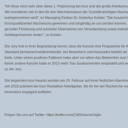
"Ich freue mich sehr über diese 1. Platzierung bei Azur und die große Anerken
Wir investieren viel in den für den Wachstumskurs der Sozietät wichtigen Nach
wahrgenommen wird", so Managing Partner Dr. Hubertus Kolster. "Die Auszeichn
hochqualifizierten Nachwuchs gewinnen und langfristig an uns binden können, w
gezielter Förderung und schneller Übernahme von Verantwortung sowie individu
Aufstiegschancen bieten", so Kolster.
Die Jury hob in ihrer Begründung hervor, dass die Kanzlei ihre Programme für 
Standard permanent weiterentwickle, bei Bewerbern und Associates beliebt sei 
biete. Unter vielen positiven Faktoren habe aber vor allem das Bekenntnis z
Keine andere Kanzlei habe in 2015 mehr Top-Jurabsolventen eingestellt und we
so die Jury.
Die begehrten Azur Awards wurden am 25. Februar auf einer festlichen Abendver
seit 2010 prämiert die Azur-Redaktion Arbeitgeber, die ihr bei der Recherche 
besonders engagiert auffallen.
Folgen Sie uns auf Twitter: https://twitter.com/CMSHascheSigle