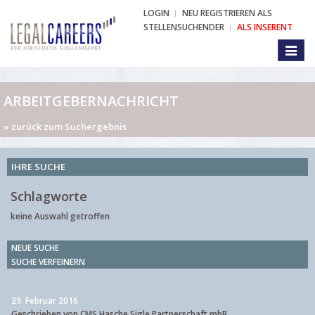
LOGIN
NEU REGISTRIEREN ALS
STELLENSUCHENDER
ALS INSERENT
Toggl
naviga
ARBEITGEBERNACHRICHT
» zurück zum Suchergebnis
IHRE SUCHE
Schlagworte
keine Auswahl getroffen
NEUE SUCHE
SUCHE VERFEINERN
29. Februar 2016
Geschrieben von CMS Hasche Sigle Partnerschaft mbB