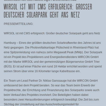
WIRSOL IST MIT CMS ERFOLGREICH: GROSSER D
EUTSCHER SOLARPARK GEHT ANS NETZ
PRESSEMITTEILUNG:
WIRSOL ist mit CMS erfolgreich: Großer deutscher Solarpark geht ans Netz
Hamburg – Eines der größten deutschen Solarkraftwerke des Jahres ist ans
Netz gegangen. Die Photovoltaikanlage Plütscheid in Rheinland-Pfalz hat
eine Spitzenleistung von nahezu zehn Megawatt Peak (MWp). Der Solarpark
ist ein Projekt des Projektierers und Energiedienstleisters WIRCON GmbH
mit der Marke WIRSOL und der gemeinnützigen Bürgerservice GmbH Trier
(BÜS). Er ist auf einer Fläche von rund 18 Hektar errichtet worden und speist
seinen Strom über eine 16 Kilometer lange Kabeltrasse ein.
Ein Team um Lead Partner Dr. Niklas Ganssauge hat die WIRCON GmbH
umfassend bei dem Projekt beraten. So war das Team beim Erwerb der
Projektrechte, der Errichtung und Finanzierung des Solarparks sowie auch
beim Verkauf des Projektes involviert. Die Beteiligten haben dabei
besonders zwei Herausforderungen erfolgreich bewältigt: Die Zeit bis zum
Stichtag der Umstellung auf das Ausschreibungsmodell für