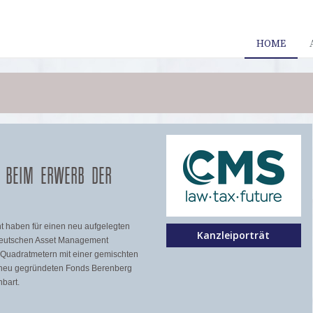
HOME
T BEIM ERWERB DER
 haben für einen neu aufgelegten
Kanzleiporträt
 Deutschen Asset Management
 Quadratmetern mit einer gemischten
n neu gegründeten Fonds Berenberg
inbart.