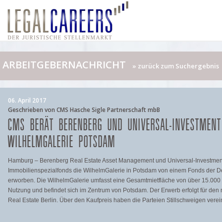
ARBEITGEBERNACHRICHT
» zurück zum Suchergebnis
06. April 2017
Geschrieben von CMS Hasche Sigle Partnerschaft mbB
CMS BERÄT BERENBERG UND UNIVERSAL-INVESTMEN
WILHELMGALERIE POTSDAM
Hamburg – Berenberg Real Estate Asset Management und Universal-Investment
Immobilienspezialfonds die WilhelmGalerie in Potsdam von einem Fonds der
erworben. Die WilhelmGalerie umfasst eine Gesamtmietfläche von über 15.000
Nutzung und befindet sich im Zentrum von Potsdam. Der Erwerb erfolgt für de
Real Estate Berlin. Über den Kaufpreis haben die Parteien Stillschweigen vere