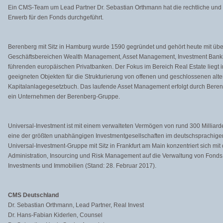
Ein CMS-Team um Lead Partner Dr. Sebastian Orthmann hat die rechtliche und 
Erwerb für den Fonds durchgeführt.
Berenberg mit Sitz in Hamburg wurde 1590 gegründet und gehört heute mit über
Geschäftsbereichen Wealth Management, Asset Management, Investment Banki
führenden europäischen Privatbanken. Der Fokus im Bereich Real Estate liegt i
geeigneten Objekten für die Strukturierung von offenen und geschlossenen alt
Kapitalanlagegesetzbuch. Das laufende Asset Management erfolgt durch Bere
ein Unternehmen der Berenberg-Gruppe.
Universal-Investment ist mit einem verwalteten Vermögen von rund 300 Milliard
eine der größten unabhängigen Investmentgesellschaften im deutschsprachig
Universal-Investment-Gruppe mit Sitz in Frankfurt am Main konzentriert sich mi
Administration, Insourcing und Risk Management auf die Verwaltung von Fonds,
Investments und Immobilien (Stand: 28. Februar 2017).
CMS Deutschland
Dr. Sebastian Orthmann, Lead Partner, Real Invest
Dr. Hans-Fabian Kiderlen, Counsel