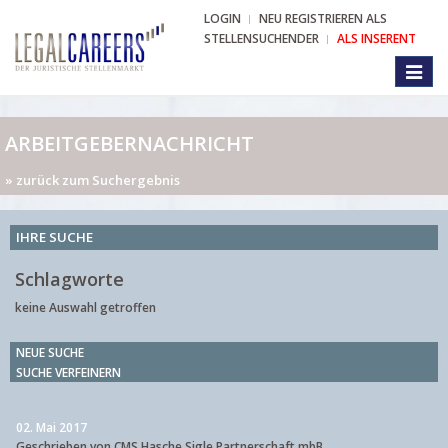
LOGIN
NEU REGISTRIEREN ALS
STELLENSUCHENDER
ALS INSERENT
Toggl
naviga
ARBEITGEBERNACHRICHT
» zurück zum Suchergebnis
IHRE SUCHE
Schlagworte
keine Auswahl getroffen
NEUE SUCHE
SUCHE VERFEINERN
02. Mai 2017
Geschrieben von CMS Hasche Sigle Partnerschaft mbB