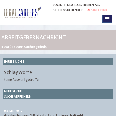
LOGIN
NEU REGISTRIEREN ALS
STELLENSUCHENDER
ALS INSERENT
Toggl
naviga
ARBEITGEBERNACHRICHT
» zurück zum Suchergebnis
IHRE SUCHE
Schlagworte
keine Auswahl getroffen
NEUE SUCHE
SUCHE VERFEINERN
03. Mai 2017
Geschrieben von CMS Hasche Sigle Partnerschaft mbB