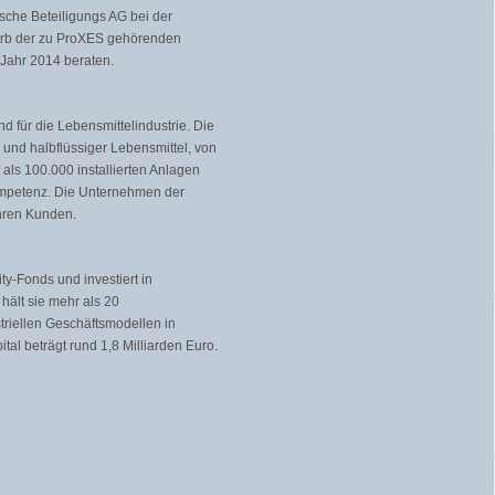
sche Beteiligungs AG bei der
werb der zu ProXES gehörenden
Jahr 2014 beraten.
 für die Lebensmittelindustrie. Die
und halbflüssiger Lebensmittel, von
als 100.000 installierten Anlagen
ompetenz. Die Unternehmen der
ihren Kunden.
ty-Fonds und investiert in
hält sie mehr als 20
riellen Geschäftsmodellen in
al beträgt rund 1,8 Milliarden Euro.