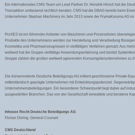
Ein internationales CMS-Team um Lead Partner Dr. Hendrik Hirsch hat die Deut
Transaktion umfassend rechtlich beraten. CMS hat die DBAG bereits beim Er
Unternehmen Stephan Machinery im Jahr 2013 sowie der FrymaKoruma AG im 
ProXES ist ein führender Anbieter von Maschinen und Prozesslinien überwiegend
Produkte des Unternehmens werden zur Herstellung und Verarbeitung flüssiger 
Kosmetika und Pharmaerzeugnissen in vielfältigen Verfahren genutzt. Aus mehr 
weltweit hat die Gruppe vielfältige Anwendungserfahrung und besitzt Systemk
Gruppe zählen die großen weltweit agierenden Konsumgüterunternehmen zu 
Die börsennotierte Deutsche Beteiligungs AG initiiert geschlossene Private-Equi
mittelständisch geprägte Unternehmen mit Entwicklungspotenzial. Gegenwärtig 
Unternehmensbeteiligungen. Ein besonderer Schwerpunkt liegt dabei auf indust
ausgewählten Branchen. Das von der Gesellschaft verwaltete und beratene Kapit
Inhouse Recht Deutsche Beteiligungs AG
Florian Döring, General Counsel
CMS Deutschland