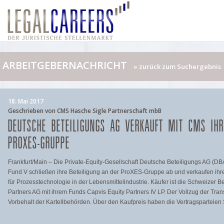
ARBEITGEBERNACHRICHT
» zurück zum Suchergebnis
18. Mai 2017
Geschrieben von CMS Hasche Sigle Partnerschaft mbB
DEUTSCHE BETEILIGUNGS AG VERKAUFT MIT CMS IHR
PROXES-GRUPPE
Frankfurt/Main – Die Private-Equity-Gesellschaft Deutsche Beteiligungs AG (D
Fund V schließen ihre Beteiligung an der ProXES-Gruppe ab und verkaufen ihr
für Prozesstechnologie in der Lebensmittelindustrie. Käufer ist die Schweizer B
Partners AG mit ihrem Funds Capvis Equity Partners IV LP. Der Vollzug der Tran
Vorbehalt der Kartellbehörden. Über den Kaufpreis haben die Vertragsparteien S