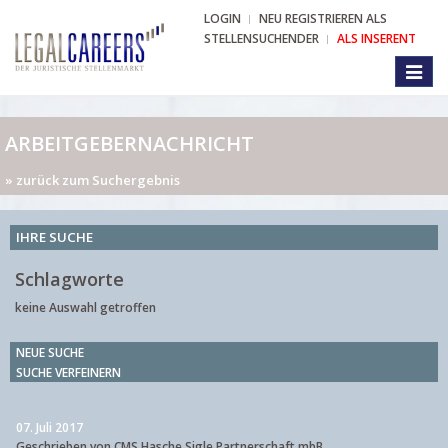
LOGIN
NEU REGISTRIEREN ALS
STELLENSUCHENDER
ALS INSERENT
Toggl
naviga
ARBEITGEBERNACHRICHT
» zurück zum Suchergebnis
IHRE SUCHE
Schlagworte
keine Auswahl getroffen
NEUE SUCHE
SUCHE VERFEINERN
07. Juli 2017
Geschrieben von CMS Hasche Sigle Partnerschaft mbB