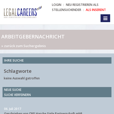
LOGIN
NEU REGISTRIEREN ALS
STELLENSUCHENDER
ALS INSERENT
Toggl
naviga
ARBEITGEBERNACHRICHT
» zurück zum Suchergebnis
IHRE SUCHE
Schlagworte
keine Auswahl getroffen
NEUE SUCHE
SUCHE VERFEINERN
06. Juli 2017
Geschrieben von CMS Hasche Sigle Partnerschaft mbB