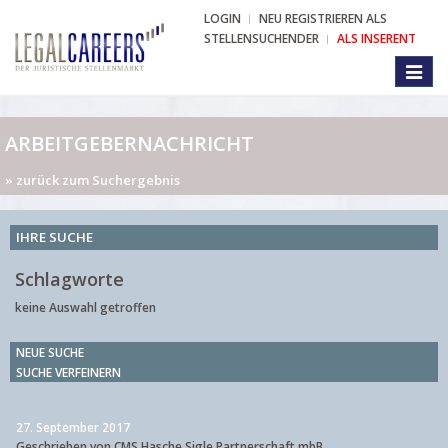
LOGIN
NEU REGISTRIEREN ALS
STELLENSUCHENDER
ALS INSERENT
Toggl
naviga
ARBEITGEBERNACHRICHT
» zurück zum Suchergebnis
IHRE SUCHE
Schlagworte
keine Auswahl getroffen
NEUE SUCHE
SUCHE VERFEINERN
27. September 2017
Geschrieben von CMS Hasche Sigle Partnerschaft mbB