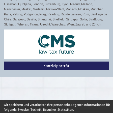
Lissabon, Ljubljana, London, Luxemburg, Lyon, Madrid, Mailand,
Manchester, Maskat, Medellín, Mexiko-Stadt, Monaco, Moskau, München,
Paris, Peking, Podgorica, Prag, Reading, Rio de Janeiro, Rom, Santiago de
Chile, Sarajevo, Sevilla, Shanghai, Sheffield, Singapur, Sofia, Straßburg,
Stuttgart, Teheran, Tirana, Utrecht, Warschau, Wien, Zagreb und Zürich.
Kanzleiporträt
Wir speichern und verarbeiten Ihre personenbezogenen Informationen für
HILFE
|
FAQ
|
AGB
|
NUTZUNGSBEDINGUNGEN
|
folgende Zwecke:
Technik, Besucher-Statistiken
.
DATENSCHUTZ
|
ÜBER UNS
|
NEUIGKEITEN
|
PARTNER
|