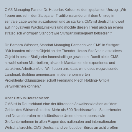
CMS-Managing Partner Dr. Hubertus Kolster zu dem geplanten Umzug: „Wir
freuen uns sehr, den Stuttgarter Traditionsstandort mit dem Umzug in
zentrale Lage weiter auszubauen und zu stärken. CMS ist deutschlandweit
auf innovativem Wachstumskurs und möchte diesen Trend auch an einem
strategisch wichtigen Standort wie Stuttgart konsequent fortsetzen.“
Dr. Barbara Wössner, Standort Managing Partnerin von CMS in Stuttgart:
“Wir konnten mit dem Objekt an der Theodor-Heuss-Straße ein attraktives
Objekt in bester Stuttgarter Innenstadtlage gewinnen. Damit bietet CMS
sowohl seinen Mitarbeitern, als auch Mandanten ein exponiertes und
attraktives Arbeitsumfeld. Wir freuen uns, dass wir dieses wegweisende
Landmark Building gemeinsam mit der renommierten
Projektentwicklungsgesellschaft Ferdinand Piëch Holding- GmbH
verwirklichen können.“
Über CMS in Deutschland:
CMS ist in Deutschland eine der führenden Anwaltssozietäten auf dem
Gebiet des Wirtschaftsrechts. Mehr als 600 Rechtsanwälte, Steuerberater
und Notare beraten mittelständische Unternehmen ebenso wie
Großunternehmen in allen Fragen des nationalen und internationalen
Wirtschaftsrechts. CMS Deutschland verfügt über Büros an acht großen