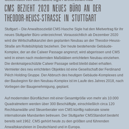
CMS BEZIEHT 2020 NEUES BÜRO AN DER
THEODOR-HEUSS-STRASSE IN STUTTGART
Stuttgart – Die Anwaltssozietät CMS Hasche Sigle hat den Mietvertrag für ihr
neues Stuttgarter Büro unterzeichnet. Voraussichtlich ab Dezember 2020
wird die Wirtschaftskanzlei den geplanten Neubau an der Theodor-Heuss-
Straße am Rotebühlplatz beziehen. Der heute bestehende Gebäude-
Komplex, der an die Calwer Passage angrenzt, wird abgerissen und CMS
wird in einen nach modernsten Maßstäben errichteten Neubau einziehen.
Die denkmalgeschützte Calwer Passage selbst bleibt dabei erhalten.
Vermieter des neu errichteten Objektes ist eine Gesellschaft der Ferdinand
Piëch Holding Gruppe. Der Abbruch des heutigen Gebäude-Komplexes und
der Baubeginn für den Neubau-Komplex ist im Laufe des Jahres 2018, nach
Vorliegen der Baugenehmigung, geplant.
Auf modernsten Büroflächen mit einer Gesamtgröße von mehr als 10.000
Quadratmetern werden über 300 Beschäftigte, einschließlich circa 120
Rechtsanwälte und Steuerberater von CMS künftig nationale sowie
internationale Mandanten betreuen. Der Stuttgarter CMSStandort besteht
bereits seit 1962. CMS gehört heute zu den größten und führenden
Anwaltskanzleien in Deutschland und in Europa.