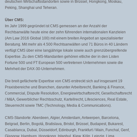
deutschen Wirtschaftsstandorten sowie in Brüssel, Hongkong, Moskau,
Peking, Shanghai und Teheran.
Über CMS:
Im Jahr 1999 gegründet ist CMS gemessen an der Anzahl der
Rechtsanwälte heute eine der zehn führenden internationalen Kanzleien
(Am Law 2016 Global 100) mit einem breiten Angebot an spezialisierter
Beratung. Mit mehr als 4.500 Rechtsanwälten und 71 Büros in 40 Ländern
verfügt CMS über eine langjährige lokale sowie auch grenzübergreifende
Expertise. Zu den CMS-Mandanten gehören etliche der in den Listen
Fortune 500 und FT European 500 vertretenen Unternehmen sowie die
Mehrheit der DAX-30-Unternehmen.
Die breit gefächerte Expertise von CMS erstreckt sich auf insgesamt 19
Praxisbereiche und Branchen, darunter Arbeitsrecht, Banking & Finance,
Commercial, Dispute Resolution, Energiewirtschaftsrecht, Gesellschaftsrecht
/ M&A, Gewerblicher Rechtsschutz, Kartellrecht, Lifesciences, Real Estate,
Steuerrecht sowie TMC (Technology, Media & Communications).
CMS-Standorte: Aberdeen, Algier, Amsterdam, Antwerpen, Barcelona,
Belgrad, Berlin, Bogotá, Bratislava, Bristol, Brüssel, Budapest, Bukarest,
Casablanca, Dubai, Düsseldorf, Edinburgh, Frankfurt / Main, Funchal, Genf,
Glasgow, Hamburg, Hongkong, Istanbul, Kiew, Köln, Leipzig, Lima,