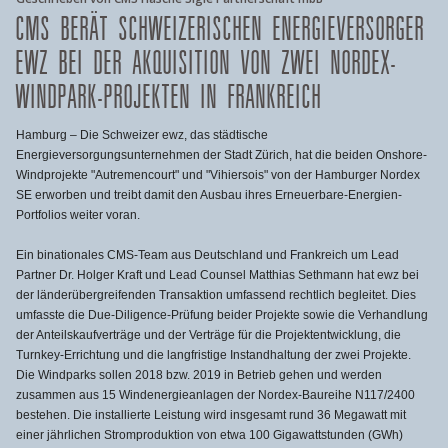
CMS BERÄT SCHWEIZERISCHEN ENERGIEVERSORGER
EWZ BEI DER AKQUISITION VON ZWEI NORDEX-
WINDPARK-PROJEKTEN IN FRANKREICH
Hamburg – Die Schweizer ewz, das städtische
Energieversorgungsunternehmen der Stadt Zürich, hat die beiden Onshore-
Windprojekte "Autremencourt" und "Vihiersois" von der Hamburger Nordex
SE erworben und treibt damit den Ausbau ihres Erneuerbare-Energien-
Portfolios weiter voran.
Ein binationales CMS-Team aus Deutschland und Frankreich um Lead
Partner Dr. Holger Kraft und Lead Counsel Matthias Sethmann hat ewz bei
der länderübergreifenden Transaktion umfassend rechtlich begleitet. Dies
umfasste die Due-Diligence-Prüfung beider Projekte sowie die Verhandlung
der Anteilskaufverträge und der Verträge für die Projektentwicklung, die
Turnkey-Errichtung und die langfristige Instandhaltung der zwei Projekte.
Die Windparks sollen 2018 bzw. 2019 in Betrieb gehen und werden
zusammen aus 15 Windenergieanlagen der Nordex-Baureihe N117/2400
bestehen. Die installierte Leistung wird insgesamt rund 36 Megawatt mit
einer jährlichen Stromproduktion von etwa 100 Gigawattstunden (GWh)