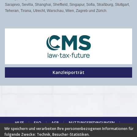
Sarajevo, Sevilla, Shanghai, Sheffield, Singapur, Sofia, Straßburg, Stuttgart,
Teheran, Tirana, Utrecht, Warschau, Wien, Zagreb und Zürich.
Kanzleiporträt
HILFE
|
FAQ
|
AGB
|
NUTZUNGSBEDINGUNGEN
|
Wir speichern und verarbeiten Ihre personenbezogenen Informationen für
DATENSCHUTZ
|
ÜBER UNS
|
NEUIGKEITEN
|
PARTNER
|
folgende Zwecke:
Technik, Besucher-Statistiken
.
PREISE
|
BROSCHÜRE
|
IMPRESSUM