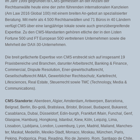
Im Jahr 1999 gegründet ist CMS gemessen an der Anzahl der
Rechtsanwälte heute eine der zehn führenden internationalen Kanzleien
(Am Law 2016 Global 100) mit einem breiten An-gebot an spezialisierter
Beratung. Mit mehr als 4.500 Rechtsanwälten und 71 Büros in 40 Ländern
verfügt CMS über eine langjährige lokale sowie auch grenzübergreifende
Expertise. Zu den CMS-Mandanten gehören etliche der in den Listen
Fortune 500 und FT European 500 vertretenen Unternehmen sowie die
Mehrheit der DAX-30-Unternehmen.
Die breit gefächerte Expertise von CMS erstreckt sich auf insgesamt 19
Praxisbereiche und Branchen, darunter Arbeitsrecht, Banking & Finance,
Commercial, Dispute Resolution, Ener-giewirtschaftsrecht,
Gesellschaftsrecht /M&A, Gewerblicher Rechtsschutz, Kartellrecht,
Lifesciences, Real Estate, Steuerrecht sowie TMC (Technology, Media &
Communications).
CMS-Standorte:
Aberdeen, Algier, Amsterdam, Antwerpen, Barcelona,
Belgrad, Berlin, Bo-gotá, Bratislava, Bristol, Brüssel, Budapest, Bukarest,
Casablanca, Dubai, Düsseldorf, Edin-burgh, Frankfurt /Main, Funchal, Genf,
Glasgow, Hamburg, Hongkong, Istanbul, Kiew, Köln, Leipzig, Lima,
Lissabon, Ljubljana, London, Luxemburg, Lyon, Madrid, Mailand, Manches-
ter, Maskat, Medellín, Mexiko-Stadt, Monaco, Moskau, München, Paris,
Peking, Podgorica, Prag, Reading, Rio de Janeiro, Rom, Santiago de Chile,