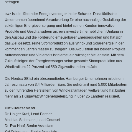
betragen.
ewz ist ein führender Energieversorger in der Schweiz. Das städtische
Unternehmen übernimmt Verantwortung für eine nachhaltige Gestaltung der
zukünftigen Energieversorgung und bietet seinen Kunden innovative
Produkte und Geschäftsideen an. ewz investiert in erheblichem Umfang in
den Ausbau und die Förderung erneuerbarer Energiequellen und hat sich
das Ziel gesetzt, seine Stromproduktion aus Wind- und Solarenergie in den
kommenden Jahren massiv zu steigern. Die Akquisition der beiden Projekte
Autremencourt und Vihiersois ist hierbei ein wichtiger Meilenstein. Mit dem
Zukauf steigert der Energieversorger seine gesamte Stromproduktion aus
Windkraft um 22 Prozent auf 550 Gigawattstunden im Jahr.
Die Nordex SE ist ein börsennotiertes Hamburger Unternehmen mit einem
Jahresumsatz von 3,4 Milliarden Euro. Sie gehört mit rund 5.000 Mitarbeitern
zu den führenden Herstellern von Windkraftanlagen weltweit und hat bisher
mehr als 21 Gigawatt Windenergieleistung in über 25 Ländern realisiert.
CMS Deutschland
Dr. Holger Kraft, Lead Partner
Matthias Sethmann, Lead Counsel
Dr. Eva Haaf, Senior Associate
Kai Ostermann, Senior Associate