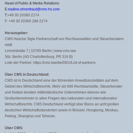
Head of Public & Media Relations
E:
nadine.ehrentraut@cms-hs.com
T:
+49 30 20360 2274
F: +49 30 20360 288 2274
Herausgeber:
CMS Hasche Sigle Partnerschaft von Rechtsanwälten und Steuerberatern
mbB
Lennéstraße 7 | 10785 Berlin | www.cms.law
Sitz: Berlin (AG Charlottenburg, PR 316 B)
Liste der Partner: https://cms.law/de/DEU/List-of-partners
Über CMS in Deutschland:
CMS ist in Deutschland eine der führenden Anwaltssozietäten auf dem
Gebiet des Wirtschaftsrechts. Mehr als 600 Rechtsanwälte, Steuerberater
und Notare beraten mittelständische Unternehmen ebenso wie
Großunternehmen in allen Fragen des nationalen und internationalen
Wirtschaftsrechts. CMS Deutschland verfügt über Büros an acht großen
deutschen Wirtschaftsstandorten sowie in Brüssel, Hongkong, Moskau,
Peking, Shanghai und Teheran.
Über CMS: