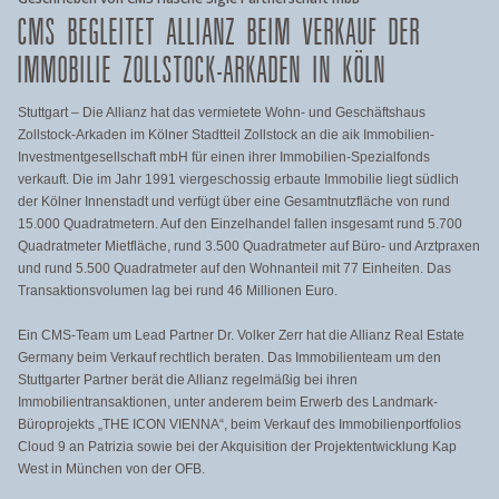
CMS BEGLEITET ALLIANZ BEIM VERKAUF DER
IMMOBILIE ZOLLSTOCK-ARKADEN IN KÖLN
Stuttgart – Die Allianz hat das vermietete Wohn- und Geschäftshaus
Zollstock-Arkaden im Kölner Stadtteil Zollstock an die aik Immobilien-
Investmentgesellschaft mbH für einen ihrer Immobilien-Spezialfonds
verkauft. Die im Jahr 1991 viergeschossig erbaute Immobilie liegt südlich
der Kölner Innenstadt und verfügt über eine Gesamtnutzfläche von rund
15.000 Quadratmetern. Auf den Einzelhandel fallen insgesamt rund 5.700
Quadratmeter Mietfläche, rund 3.500 Quadratmeter auf Büro- und Arztpraxen
und rund 5.500 Quadratmeter auf den Wohnanteil mit 77 Einheiten. Das
Transaktionsvolumen lag bei rund 46 Millionen Euro.
Ein CMS-Team um Lead Partner Dr. Volker Zerr hat die Allianz Real Estate
Germany beim Verkauf rechtlich beraten. Das Immobilienteam um den
Stuttgarter Partner berät die Allianz regelmäßig bei ihren
Immobilientransaktionen, unter anderem beim Erwerb des Landmark-
Büroprojekts „THE ICON VIENNA“, beim Verkauf des Immobilienportfolios
Cloud 9 an Patrizia sowie bei der Akquisition der Projektentwicklung Kap
West in München von der OFB.