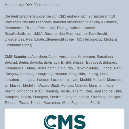
Mehrheit der DAX-30-Unternehmen.
Die breit gefächerte Expertise von CMS erstreckt sich auf insgesamt 19
Praxisbereiche und Branchen, darunter Arbeitsrecht, Banking & Finance,
Commercial, Dispute Resolution, Ener-giewirtschaftsrecht,
Gesellschaftsrecht /M&A, Gewerblicher Rechtsschutz, Kartellrecht,
Lifesciences, Real Estate, Steuerrecht sowie TMC (Technology, Media &
Communications).
CMS-Standorte:
Aberdeen, Algier, Amsterdam, Antwerpen, Barcelona,
Belgrad, Berlin, Bo-gotá, Bratislava, Bristol, Brüssel, Budapest, Bukarest,
Casablanca, Dubai, Düsseldorf, Edin-burgh, Frankfurt /Main, Funchal, Genf,
Glasgow, Hamburg, Hongkong, Istanbul, Kiew, Köln, Leipzig, Lima,
Lissabon, Ljubljana, London, Luxemburg, Lyon, Madrid, Mailand, Manches-
ter, Maskat, Medellín, Mexiko-Stadt, Monaco, Moskau, München, Paris,
Peking, Podgorica, Prag, Reading, Rio de Janeiro, Rom, Santiago de Chile,
Sarajevo, Sevilla, Shanghai, Sheffield, Singapur, Sofia, Straßburg, Stuttgart,
Teheran, Tirana, Utrecht, Warschau, Wien, Zagreb und Zürich.