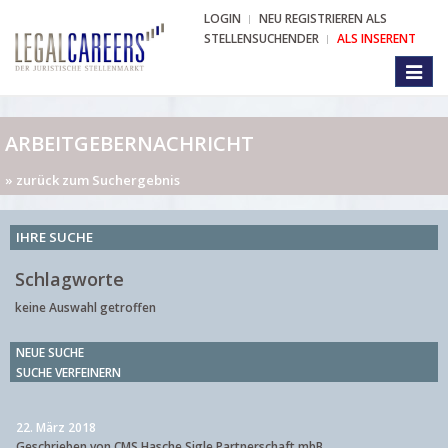
LOGIN
NEU REGISTRIEREN ALS
STELLENSUCHENDER
ALS INSERENT
Toggl
naviga
ARBEITGEBERNACHRICHT
» zurück zum Suchergebnis
IHRE SUCHE
Schlagworte
keine Auswahl getroffen
NEUE SUCHE
SUCHE VERFEINERN
22. März 2018
Geschrieben von CMS Hasche Sigle Partnerschaft mbB