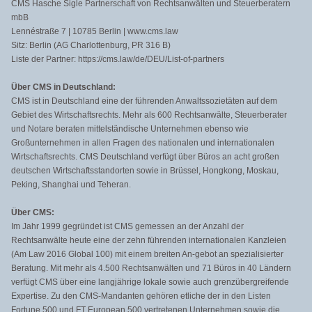
CMS Hasche Sigle Partnerschaft von Rechtsanwälten und Steuerberatern
mbB
Lennéstraße 7 | 10785 Berlin | www.cms.law
Sitz: Berlin (AG Charlottenburg, PR 316 B)
Liste der Partner: https://cms.law/de/DEU/List-of-partners
Über CMS in Deutschland:
CMS ist in Deutschland eine der führenden Anwaltssozietäten auf dem
Gebiet des Wirtschaftsrechts. Mehr als 600 Rechtsanwälte, Steuerberater
und Notare beraten mittelständische Unternehmen ebenso wie
Großunternehmen in allen Fragen des nationalen und internationalen
Wirtschaftsrechts. CMS Deutschland verfügt über Büros an acht großen
deutschen Wirtschaftsstandorten sowie in Brüssel, Hongkong, Moskau,
Peking, Shanghai und Teheran.
Über CMS:
Im Jahr 1999 gegründet ist CMS gemessen an der Anzahl der
Rechtsanwälte heute eine der zehn führenden internationalen Kanzleien
(Am Law 2016 Global 100) mit einem breiten An-gebot an spezialisierter
Beratung. Mit mehr als 4.500 Rechtsanwälten und 71 Büros in 40 Ländern
verfügt CMS über eine langjährige lokale sowie auch grenzübergreifende
Expertise. Zu den CMS-Mandanten gehören etliche der in den Listen
Fortune 500 und FT European 500 vertretenen Unternehmen sowie die