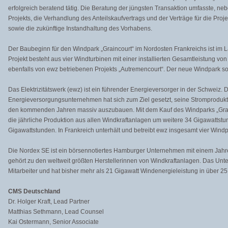
erfolgreich beratend tätig. Die Beratung der jüngsten Transaktion umfasste, n
Projekts, die Verhandlung des Anteilskaufvertrags und der Verträge für die Proj
sowie die zukünftige Instandhaltung des Vorhabens.
Der Baubeginn für den Windpark „Graincourt“ im Nordosten Frankreichs ist im 
Projekt besteht aus vier Windturbinen mit einer installierten Gesamtleistung v
ebenfalls von ewz betriebenen Projekts „Autremencourt“. Der neue Windpark so
Das Elektrizitätswerk (ewz) ist ein führender Energieversorger in der Schweiz. 
Energieversorgungsunternehmen hat sich zum Ziel gesetzt, seine Stromprodukt
den kommenden Jahren massiv auszubauen. Mit dem Kauf des Windparks „Grainc
die jährliche Produktion aus allen Windkraftanlagen um weitere 34 Gigawattst
Gigawattstunden. In Frankreich unterhält und betreibt ewz insgesamt vier Windp
Die Nordex SE ist ein börsennotiertes Hamburger Unternehmen mit einem Jahr
gehört zu den weltweit größten Herstellerinnen von Windkraftanlagen. Das Unt
Mitarbeiter und hat bisher mehr als 21 Gigawatt Windenergieleistung in über 25 
CMS Deutschland
Dr. Holger Kraft, Lead Partner
Matthias Sethmann, Lead Counsel
Kai Ostermann, Senior Associate