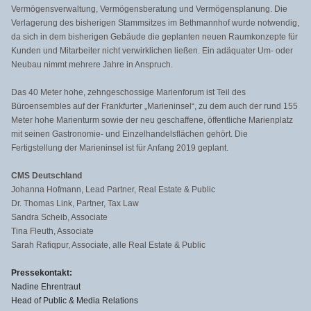
Vermögensverwaltung, Vermögensberatung und Vermögensplanung. Die
Verlagerung des bisherigen Stammsitzes im Bethmannhof wurde notwendig,
da sich in dem bisherigen Gebäude die geplanten neuen Raumkonzepte für
Kunden und Mitarbeiter nicht verwirklichen ließen. Ein adäquater Um- oder
Neubau nimmt mehrere Jahre in Anspruch.
Das 40 Meter hohe, zehngeschossige Marienforum ist Teil des
Büroensembles auf der Frankfurter „Marieninsel“, zu dem auch der rund 155
Meter hohe Marienturm sowie der neu geschaffene, öffentliche Marienplatz
mit seinen Gastronomie- und Einzelhandelsflächen gehört. Die
Fertigstellung der Marieninsel ist für Anfang 2019 geplant.
CMS Deutschland
Johanna Hofmann, Lead Partner, Real Estate & Public
Dr. Thomas Link, Partner, Tax Law
Sandra Scheib, Associate
Tina Fleuth, Associate
Sarah Rafiqpur, Associate, alle Real Estate & Public
Pressekontakt:
Nadine Ehrentraut
Head of Public & Media Relations