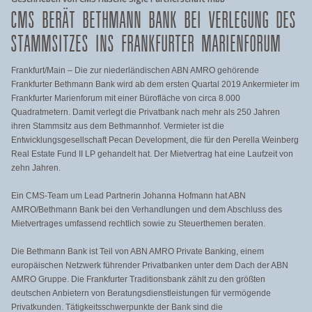
CMS BERÄT BETHMANN BANK BEI VERLEGUNG DES
STAMMSITZES INS FRANKFURTER MARIENFORUM
Frankfurt/Main – Die zur niederländischen ABN AMRO gehörende
Frankfurter Bethmann Bank wird ab dem ersten Quartal 2019 Ankermieter im
Frankfurter Marienforum mit einer Bürofläche von circa 8.000
Quadratmetern. Damit verlegt die Privatbank nach mehr als 250 Jahren
ihren Stammsitz aus dem Bethmannhof. Vermieter ist die
Entwicklungsgesellschaft Pecan Development, die für den Perella Weinberg
Real Estate Fund II LP gehandelt hat. Der Mietvertrag hat eine Laufzeit von
zehn Jahren.
Ein CMS-Team um Lead Partnerin Johanna Hofmann hat ABN
AMRO/Bethmann Bank bei den Verhandlungen und dem Abschluss des
Mietvertrages umfassend rechtlich sowie zu Steuerthemen beraten.
Die Bethmann Bank ist Teil von ABN AMRO Private Banking, einem
europäischen Netzwerk führender Privatbanken unter dem Dach der ABN
AMRO Gruppe. Die Frankfurter Traditionsbank zählt zu den größten
deutschen Anbietern von Beratungsdienstleistungen für vermögende
Privatkunden. Tätigkeitsschwerpunkte der Bank sind die