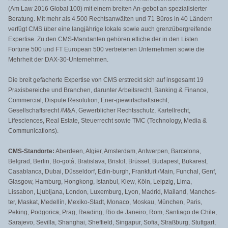
(Am Law 2016 Global 100) mit einem breiten An-gebot an spezialisierter
Beratung. Mit mehr als 4.500 Rechtsanwälten und 71 Büros in 40 Ländern
verfügt CMS über eine langjährige lokale sowie auch grenzübergreifende
Expertise. Zu den CMS-Mandanten gehören etliche der in den Listen
Fortune 500 und FT European 500 vertretenen Unternehmen sowie die
Mehrheit der DAX-30-Unternehmen.
Die breit gefächerte Expertise von CMS erstreckt sich auf insgesamt 19
Praxisbereiche und Branchen, darunter Arbeitsrecht, Banking & Finance,
Commercial, Dispute Resolution, Ener-giewirtschaftsrecht,
Gesellschaftsrecht /M&A, Gewerblicher Rechtsschutz, Kartellrecht,
Lifesciences, Real Estate, Steuerrecht sowie TMC (Technology, Media &
Communications).
CMS-Standorte:
Aberdeen, Algier, Amsterdam, Antwerpen, Barcelona,
Belgrad, Berlin, Bo-gotá, Bratislava, Bristol, Brüssel, Budapest, Bukarest,
Casablanca, Dubai, Düsseldorf, Edin-burgh, Frankfurt /Main, Funchal, Genf,
Glasgow, Hamburg, Hongkong, Istanbul, Kiew, Köln, Leipzig, Lima,
Lissabon, Ljubljana, London, Luxemburg, Lyon, Madrid, Mailand, Manches-
ter, Maskat, Medellín, Mexiko-Stadt, Monaco, Moskau, München, Paris,
Peking, Podgorica, Prag, Reading, Rio de Janeiro, Rom, Santiago de Chile,
Sarajevo, Sevilla, Shanghai, Sheffield, Singapur, Sofia, Straßburg, Stuttgart,