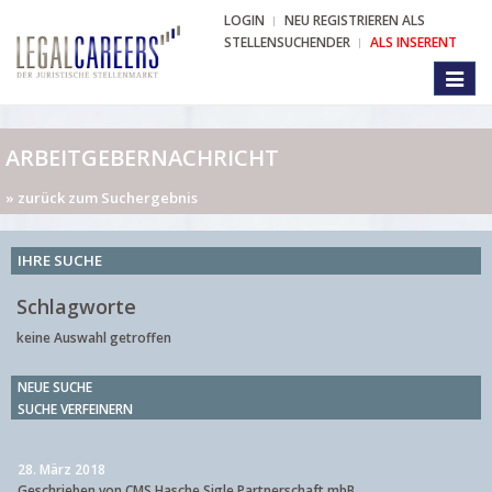
LOGIN
NEU REGISTRIEREN ALS
STELLENSUCHENDER
ALS INSERENT
Toggl
naviga
ARBEITGEBERNACHRICHT
» zurück zum Suchergebnis
IHRE SUCHE
Schlagworte
keine Auswahl getroffen
NEUE SUCHE
SUCHE VERFEINERN
28. März 2018
Geschrieben von CMS Hasche Sigle Partnerschaft mbB