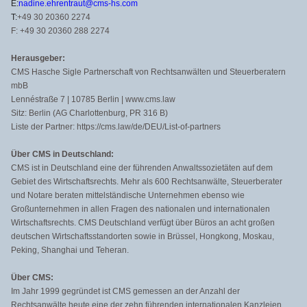
E:
nadine.ehrentraut@cms-hs.com
T:
+49 30 20360 2274
F: +49 30 20360 288 2274
Herausgeber:
CMS Hasche Sigle Partnerschaft von Rechtsanwälten und Steuerberatern
mbB
Lennéstraße 7 | 10785 Berlin | www.cms.law
Sitz: Berlin (AG Charlottenburg, PR 316 B)
Liste der Partner: https://cms.law/de/DEU/List-of-partners
Über CMS in Deutschland:
CMS ist in Deutschland eine der führenden Anwaltssozietäten auf dem
Gebiet des Wirtschaftsrechts. Mehr als 600 Rechtsanwälte, Steuerberater
und Notare beraten mittelständische Unternehmen ebenso wie
Großunternehmen in allen Fragen des nationalen und internationalen
Wirtschaftsrechts. CMS Deutschland verfügt über Büros an acht großen
deutschen Wirtschaftsstandorten sowie in Brüssel, Hongkong, Moskau,
Peking, Shanghai und Teheran.
Über CMS:
Im Jahr 1999 gegründet ist CMS gemessen an der Anzahl der
Rechtsanwälte heute eine der zehn führenden internationalen Kanzleien