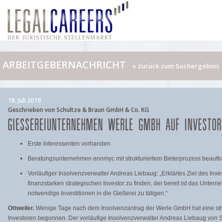
ARBEITGEBERNACHRICHT
» zurück zum Suchergebnis
18. Juli 2019
Geschrieben von Schultze & Braun GmbH & Co. KG
GIESSEREIUNTERNEHMEN WERLE GMBH AUF INVESTOR
Erste Interessenten vorhanden
Beratungsunternehmen enomyc mit strukturiertem Bieterprozess beauftr
Vorläufiger Insolvenzverwalter Andreas Liebaug: „Erklärtes Ziel des Inve
finanzstarken strategischen Investor zu finden, der bereit ist das Unt
notwendige Investitionen in die Gießerei zu tätigen.“
Ottweiler.
Wenige Tage nach dem Insolvenzantrag der Werle GmbH hat eine stru
Investoren begonnen. Der vorläufige Insolvenzverwalter Andreas Liebaug von S