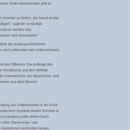
ess. Erste Interessenten gibt es
 Investor zu finden, der bereit ist das
igen“, sagt der vorläufige
 und wir werden das
izieren und umzusetzen.“
ondere der außergewöhnlichen
den und Lieferanten des Unternehmens
ischen Ottweiler. Die Anfänge des
ie Herstellung und den Vertrieb
afte Unternehmen des Maschinen- und
nehmen aus dem Bereich
eratung von Unternehmen in der Krise.
ropäischen Ausland vereint Schultze &
 Sachverstand unter einem Dach.
in allen Sanierungs- und
ch Insolvenzen vermeiden lassen.