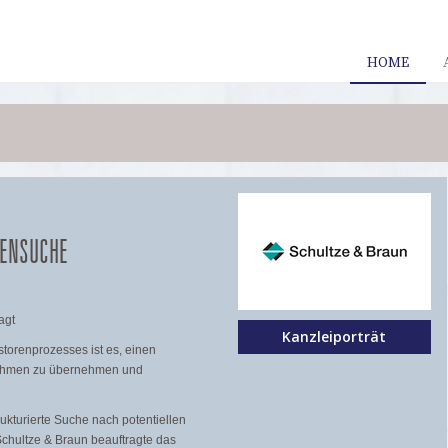
HOME
ENSUCHE
agt
Kanzleiporträt
storenprozesses ist es, einen
ernehmen zu übernehmen und
kturierte Suche nach potentiellen
chultze & Braun beauftragte das