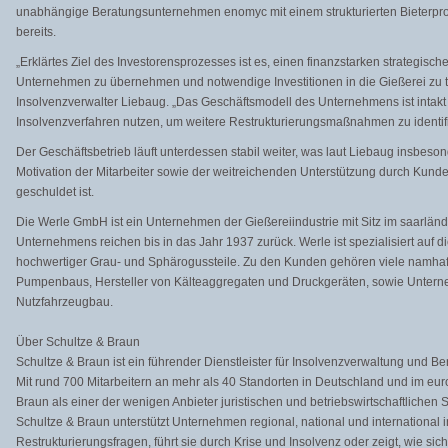
unabhängige Beratungsunternehmen enomyc mit einem strukturierten Bieterproz
bereits.
„Erklärtes Ziel des Investorensprozesses ist es, einen finanzstarken strategischen
Unternehmen zu übernehmen und notwendige Investitionen in die Gießerei zu tät
Insolvenzverwalter Liebaug. „Das Geschäftsmodell des Unternehmens ist intakt
Insolvenzverfahren nutzen, um weitere Restrukturierungsmaßnahmen zu identif
Der Geschäftsbetrieb läuft unterdessen stabil weiter, was laut Liebaug insbes
Motivation der Mitarbeiter sowie der weitreichenden Unterstützung durch Kun
geschuldet ist.
Die Werle GmbH ist ein Unternehmen der Gießereiindustrie mit Sitz im saarländ
Unternehmens reichen bis in das Jahr 1937 zurück. Werle ist spezialisiert auf d
hochwertiger Grau- und Sphärogussteile. Zu den Kunden gehören viele namh
Pumpenbaus, Hersteller von Kälteaggregaten und Druckgeräten, sowie Unter
Nutzfahrzeugbau.
Über Schultze & Braun
Schultze & Braun ist ein führender Dienstleister für Insolvenzverwaltung und B
Mit rund 700 Mitarbeitern an mehr als 40 Standorten in Deutschland und im eu
Braun als einer der wenigen Anbieter juristischen und betriebswirtschaftlichen
Schultze & Braun unterstützt Unternehmen regional, national und international 
Restrukturierungsfragen, führt sie durch Krise und Insolvenz oder zeigt, wie si