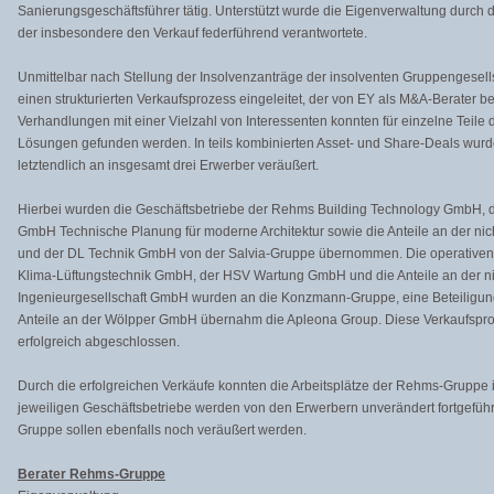
Sanierungsgeschäftsführer tätig. Unterstützt wurde die Eigenverwaltung durch
der insbesondere den Verkauf federführend verantwortete.
Unmittelbar nach Stellung der Insolvenzanträge der insolventen Gruppengesell
einen strukturierten Verkaufsprozess eingeleitet, der von EY als M&A-Berater b
Verhandlungen mit einer Vielzahl von Interessenten konnten für einzelne Teil
Lösungen gefunden werden. In teils kombinierten Asset- und Share-Deals wurd
letztendlich an insgesamt drei Erwerber veräußert.
Hierbei wurden die Geschäftsbetriebe der Rehms Building Technology GmbH,
GmbH Technische Planung für moderne Architektur sowie die Anteile an der n
und der DL Technik GmbH von der Salvia-Gruppe übernommen. Die operativen 
Klima-Lüftungstechnik GmbH, der HSV Wartung GmbH und die Anteile an der ni
Ingenieurgesellschaft GmbH wurden an die Konzmann-Gruppe, eine Beteiligung 
Anteile an der Wölpper GmbH übernahm die Apleona Group. Diese Verkaufsp
erfolgreich abgeschlossen.
Durch die erfolgreichen Verkäufe konnten die Arbeitsplätze der Rehms-Gruppe
jeweiligen Geschäftsbetriebe werden von den Erwerbern unverändert fortgeführ
Gruppe sollen ebenfalls noch veräußert werden.
Berater Rehms-Gruppe