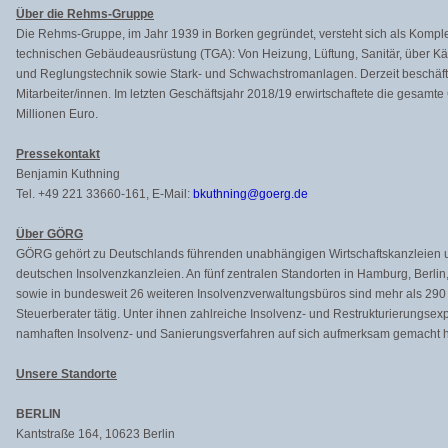
Über die Rehms-Gruppe
Die Rehms-Gruppe, im Jahr 1939 in Borken gegründet, versteht sich als Komplet
technischen Gebäudeausrüstung (TGA): Von Heizung, Lüftung, Sanitär, über Käl
und Reglungstechnik sowie Stark- und Schwachstromanlagen. Derzeit beschäft
Mitarbeiter/innen. Im letzten Geschäftsjahr 2018/19 erwirtschaftete die gesa
Millionen Euro.
Pressekontakt
Benjamin Kuthning
Tel. +49 221 33660-161, E-Mail:
bkuthning@goerg.de
Über GÖRG
GÖRG gehört zu Deutschlands führenden unabhängigen Wirtschaftskanzleien u
deutschen Insolvenzkanzleien. An fünf zentralen Standorten in Hamburg, Berlin
sowie in bundesweit 26 weiteren Insolvenzverwaltungsbüros sind mehr als 290 
Steuerberater tätig. Unter ihnen zahlreiche Insolvenz- und Restrukturierungsexp
namhaften Insolvenz- und Sanierungsverfahren auf sich aufmerksam gemacht 
Unsere Standorte
BERLIN
Kantstraße 164, 10623 Berlin