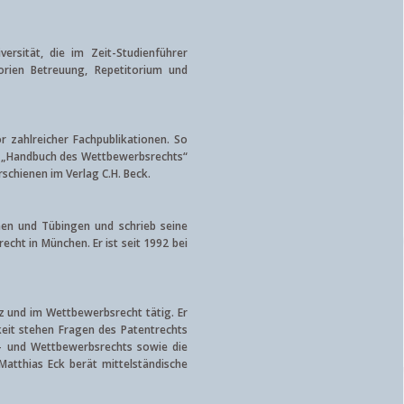
ersität, die im Zeit-Studienführer
orien Betreuung, Repetitorium und
r zahlreicher Fachpublikationen. So
s „Handbuch des Wettbewerbsrechts“
schienen im Verlag C.H. Beck.
hen und Tübingen und schrieb seine
cht in München. Er ist seit 1992 bei
tz und im Wettbewerbsrecht tätig. Er
keit stehen Fragen des Patentrechts
n- und Wettbewerbsrechts sowie die
atthias Eck berät mittelständische