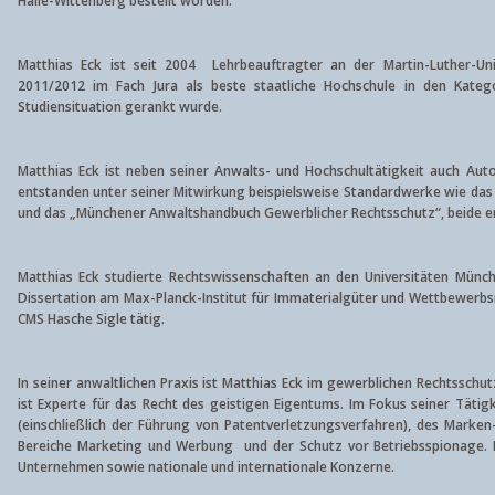
Halle-Wittenberg bestellt worden.
Matthias Eck ist seit 2004 Lehrbeauftragter an der Martin-Luther-Univ
2011/2012 im Fach Jura als beste staatliche Hochschule in den Kateg
Studiensituation gerankt wurde.
Matthias Eck ist neben seiner Anwalts- und Hochschultätigkeit auch Auto
entstanden unter seiner Mitwirkung beispielsweise Standardwerke wie da
und das „Münchener Anwaltshandbuch Gewerblicher Rechtsschutz“, beide er
Matthias Eck studierte Rechtswissenschaften an den Universitäten Münc
Dissertation am Max-Planck-Institut für Immaterialgüter und Wettbewerbsre
CMS Hasche Sigle tätig.
In seiner anwaltlichen Praxis ist Matthias Eck im gewerblichen Rechtsschu
ist Experte für das Recht des geistigen Eigentums. Im Fokus seiner Tätig
(einschließlich der Führung von Patentverletzungsverfahren), des Marke
Bereiche Marketing und Werbung und der Schutz vor Betriebsspionage. M
Unternehmen sowie nationale und internationale Konzerne.