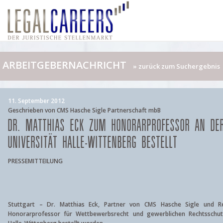
ARBEITGEBERNACHRICHT
» zurück zum Suchergebnis
11. September 2012
Geschrieben von CMS Hasche Sigle Partnerschaft mbB
DR. MATTHIAS ECK ZUM HONORARPROFESSOR AN DER
UNIVERSITÄT HALLE-WITTENBERG BESTELLT
PRESSEMITTEILUNG
Stuttgart – Dr. Matthias Eck, Partner von CMS Hasche Sigle und Re
Honorarprofessor für Wettbewerbsrecht und gewerblichen Rechtsschutz