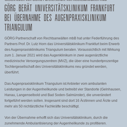
GÖRG BERÄT UNIVERSITÄTSKLINIKUM FRANKFURT
BEI ÜBERNAHME DES AUGENPRAXISKLINIKUM
TRIANGULUM
GÖRG Partnerschaft von Rechtsanwälten mbB hat unter Federführung des
Partners Prof. Dr. Lutz Horn das Universitätsklinikum Frankfurt beim Erwerb
des Augenpraxisklinikums Triangulum beraten. Voraussichtlich mit Wirkung
zum 1. Januar 2021 wird das Augenklinikum in zwei augenärztliche
medizinische Versorgungszentren (MVZ), die über eine hundertprozentige
Tochtergesellschaft des Universitätsklinikums neu gründet werden,
überführt.
Das Augenpraxisklinikum Triangulum ist Anbieter vom ambulanten
Leistungen in der Augenheilkunde und betreibt vier Standorte (Gelnhausen,
Hanau, Langenselbold und Bad Soden-Salmünster), die unverändert
fortgeführt werden sollen. Insgesamt sind dort 16 Ärztinnen und Ärzte und
mehr als 50 nichtärztliche Fachkräfte beschäftigt.
Von der Übernahme erhofft sich das Universitätsklinikum, durch die
zunehmende Ambulantisierung der Augenheilkunde zu profitieren.