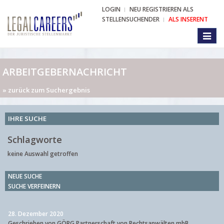
LOGIN
NEU REGISTRIEREN ALS
STELLENSUCHENDER
ALS INSERENT
Toggl
naviga
ARBEITGEBERNACHRICHT
» zurück zum Suchergebnis
IHRE SUCHE
Schlagworte
keine Auswahl getroffen
NEUE SUCHE
SUCHE VERFEINERN
28. Dezember 2020
Geschrieben von GÖRG Partnerschaft von Rechtsanwälten mbB