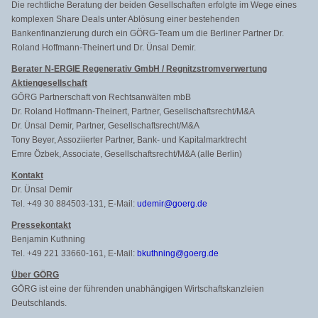
Die rechtliche Beratung der beiden Gesellschaften erfolgte im Wege eines
komplexen Share Deals unter Ablösung einer bestehenden
Bankenfinanzierung durch ein GÖRG-Team um die Berliner Partner Dr.
Roland Hoffmann-Theinert und Dr. Ünsal Demir.
Berater N‑
ERGIE Regenerativ GmbH / Regnitzstromverwertung
Aktiengesellschaft
GÖRG Partnerschaft von Rechtsanwälten mbB
Dr. Roland Hoffmann-Theinert, Partner, Gesellschaftsrecht/M&A
Dr. Ünsal Demir, Partner, Gesellschaftsrecht/M&A
Tony Beyer, Assoziierter Partner, Bank- und Kapitalmarktrecht
Emre Özbek, Associate, Gesellschaftsrecht/M&A (alle Berlin)
Kontakt
Dr. Ünsal Demir
Tel. +49 30 884503-131, E-Mail:
udemir@goerg.de
Pressekontakt
Benjamin Kuthning
Tel. +49 221 33660-161, E-Mail:
bkuthning@goerg.de
Über GÖRG
GÖRG ist eine der führenden unabhängigen Wirtschaftskanzleien
Deutschlands.