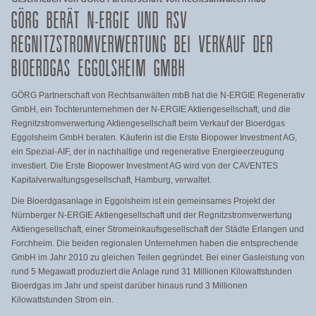
GÖRG BERÄT N-ERGIE UND RSV
REGNITZSTROMVERWERTUNG BEI VERKAUF DER
BIOERDGAS EGGOLSHEIM GMBH
GÖRG Partnerschaft von Rechtsanwälten mbB hat die N-ERGIE Regenerativ
GmbH, ein Tochterunternehmen der N‑ERGIE Aktiengesellschaft, und die
Regnitzstromverwertung Aktiengesellschaft beim Verkauf der Bioerdgas
Eggolsheim GmbH beraten. Käuferin ist die Erste Biopower Investment AG,
ein Spezial-AIF, der in nachhaltige und regenerative Energieerzeugung
investiert. Die Erste Biopower Investment AG wird von der CAVENTES
Kapitalverwaltungsgesellschaft
, Hamburg, verwaltet.
Die Bioerdgasanlage in Eggolsheim ist ein gemeinsames Projekt der
Nürnberger N‑ERGIE Aktiengesellschaft und der Regnitzstromverwertung
Aktiengesellschaft, einer Stromeinkaufsgesellschaft der Städte Erlangen und
Forchheim. Die beiden regionalen Unternehmen haben die entsprechende
GmbH im Jahr 2010 zu gleichen Teilen gegründet. Bei einer Gasleistung von
rund 5 Megawatt produziert die Anlage rund 31 Millionen Kilowattstunden
Bioerdgas im Jahr und speist darüber hinaus rund 3 Millionen
Kilowattstunden Strom ein.