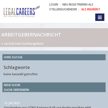
LOGIN
NEU REGISTRIEREN ALS
STELLENSUCHENDER
ALS INSERENT
Toggl
naviga
ARBEITGEBERNACHRICHT
» zurück zum Suchergebnis
IHRE SUCHE
Schlagworte
keine Auswahl getroffen
NEUE SUCHE
SUCHE VERFEINERN
13. Juli 2021
Geschrieben von GÖRG Partnerschaft von Rechtsanwälten mbB