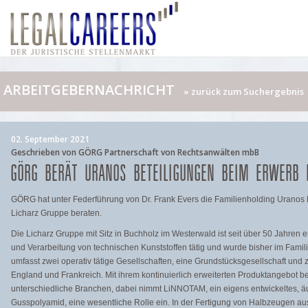
ARBEITGEBERNACHRICHT
» zurück zum Suchergebnis
02. September 2021
Geschrieben von GÖRG Partnerschaft von Rechtsanwälten mbB
GÖRG BERÄT URANOS BETEILIGUNGEN BEIM ERWERB 
GÖRG hat unter Federführung von Dr. Frank Evers die Familienholding Uranos 
Licharz Gruppe beraten.
Die Licharz Gruppe mit Sitz in Buchholz im Westerwald ist seit über 50 Jahren e
und Verarbeitung von technischen Kunststoffen tätig und wurde bisher im Famili
umfasst zwei operativ tätige Gesellschaften, eine Grundstücksgesellschaft und zw
England und Frankreich. Mit ihrem kontinuierlich erweiterten Produktangebot be
unterschiedliche Branchen, dabei nimmt LiNNOTAM, ein eigens entwickeltes, äu
Gusspolyamid, eine wesentliche Rolle ein. In der Fertigung von Halbzeugen aus