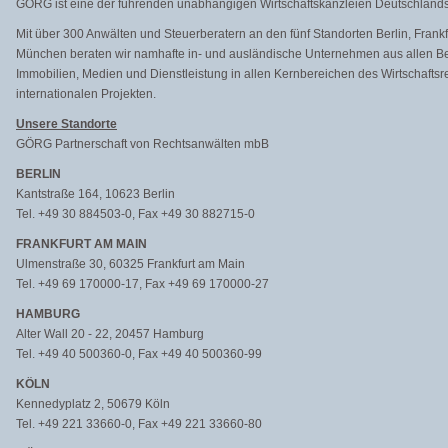
GÖRG ist eine der führenden unabhängigen Wirtschaftskanzleien Deutschlands
Mit über 300 Anwälten und Steuerberatern an den fünf Standorten Berlin, Fran
München beraten wir namhafte in- und ausländische Unternehmen aus allen Ber
Immobilien, Medien und Dienstleistung in allen Kernbereichen des Wirtschaftsr
internationalen Projekten.
Unsere Standorte
GÖRG Partnerschaft von Rechtsanwälten mbB
BERLIN
Kantstraße 164, 10623 Berlin
Tel. +49 30 884503-0, Fax +49 30 882715-0
FRANKFURT AM MAIN
Ulmenstraße 30, 60325 Frankfurt am Main
Tel. +49 69 170000-17, Fax +49 69 170000-27
HAMBURG
Alter Wall 20 - 22, 20457 Hamburg
Tel. +49 40 500360-0, Fax +49 40 500360-99
KÖLN
Kennedyplatz 2, 50679 Köln
Tel. +49 221 33660-0, Fax +49 221 33660-80