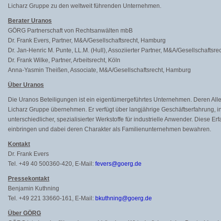
Licharz Gruppe zu den weltweit führenden Unternehmen.
Berater Uranos
GÖRG Partnerschaft von Rechtsanwälten mbB
Dr. Frank Evers, Partner, M&A/Gesellschaftsrecht, Hamburg
Dr. Jan-Henric M. Punte, LL.M. (Hull), Assoziierter Partner, M&A/Gesellschaftsr
Dr. Frank Wilke, Partner, Arbeitsrecht, Köln
Anna-Yasmin Theißen, Associate, M&A/Gesellschaftsrecht, Hamburg
Über Uranos
Die Uranos Beteiligungen ist ein eigentümergeführtes Unternehmen. Deren Allei
Licharz Gruppe übernehmen. Er verfügt über langjährige Geschäftserfahrung, i
unterschiedlicher, spezialisierter Werkstoffe für industrielle Anwender. Diese Er
einbringen und dabei deren Charakter als Familienunternehmen bewahren.
Kontakt
Dr. Frank Evers
Tel. +49 40 500360-420, E-Mail:
fevers@goerg.de
Pressekontakt
Benjamin Kuthning
Tel. +49 221 33660-161, E-Mail:
bkuthning@goerg.de
Über GÖRG