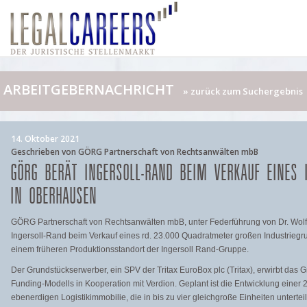
ARBEITGEBERNACHRICHT
» zurück zum Suchergebnis
14. Oktober 2021
Geschrieben von GÖRG Partnerschaft von Rechtsanwälten mbB
GÖRG BERÄT INGERSOLL-RAND BEIM VERKAUF EINES 
IN OBERHAUSEN
GÖRG Partnerschaft von Rechtsanwälten mbB, unter Federführung von Dr. Wolf
Ingersoll-Rand beim Verkauf eines rd. 23.000 Quadratmeter großen Industrieg
einem früheren Produktionsstandort der Ingersoll Rand-Gruppe.
Der Grundstückserwerber, ein SPV der Tritax EuroBox plc (Tritax), erwirbt da
Funding-Modells in Kooperation mit Verdion. Geplant ist die Entwicklung eine
ebenerdigen Logistikimmobilie, die in bis zu vier gleichgroße Einheiten unterte