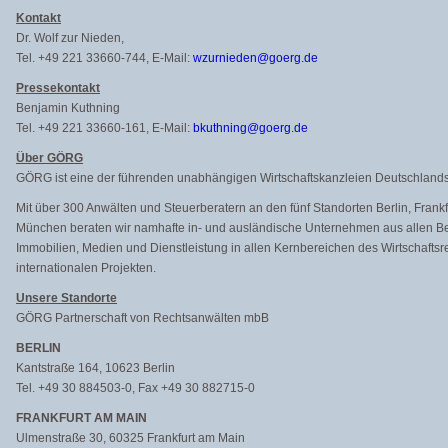
Kontakt
Dr. Wolf zur Nieden,
Tel. +49 221 33660-744, E-Mail:
wzurnieden@goerg.de
Pressekontakt
Benjamin Kuthning
Tel. +49 221 33660-161, E-Mail:
bkuthning@goerg.de
Über GÖRG
GÖRG ist eine der führenden unabhängigen Wirtschaftskanzleien Deutschlands
Mit über 300 Anwälten und Steuerberatern an den fünf Standorten Berlin, Fran
München beraten wir namhafte in- und ausländische Unternehmen aus allen Ber
Immobilien, Medien und Dienstleistung in allen Kernbereichen des Wirtschaftsr
internationalen Projekten.
Unsere Standorte
GÖRG Partnerschaft von Rechtsanwälten mbB
BERLIN
Kantstraße 164, 10623 Berlin
Tel. +49 30 884503-0, Fax +49 30 882715-0
FRANKFURT AM MAIN
Ulmenstraße 30, 60325 Frankfurt am Main