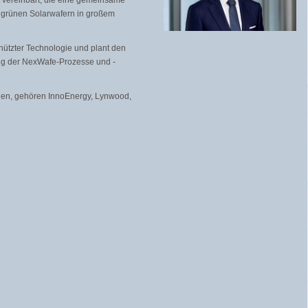
 vereinbart, die eine gemeinsame
 grünen Solarwafern in großem
hützter Technologie und plant den
ng der NexWafe-Prozesse und -
igen, gehören InnoEnergy, Lynwood,