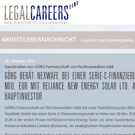
ARBEITGEBERNACHRICHT
» zurück zum Suchergebnis
28. Oktober 2021
Geschrieben von GÖRG Partnerschaft von Rechtsanwälten mbB
GÖRG BERÄT NEXWAFE BEI EINER SERIE-C-FINANZIE
MIO. EUR MIT RELIANCE NEW ENERGY SOLAR LTD. 
HAUPTINVESTOR
GÖRG Partnerschaft von Rechtsanwälten mbB hat unter Federführung des Münch
NexWafe GmbH bei einer Serie-C-Finanzierungsrunde in Höhe von 39 Mio. EUR m
EUR in der ersten Phase mit Reliance New Energy Solar Ltd, einer hundertproz
Reliance Industries Limited (Reliance), als strategischem Hauptinvestor beraten