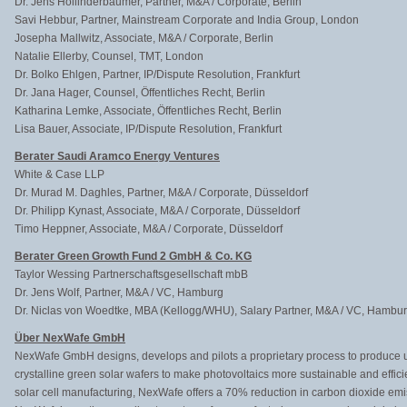
Dr. Jens Hollinderbäumer, Partner, M&A / Corporate, Berlin
Savi Hebbur, Partner, Mainstream Corporate and India Group, London
Josepha Mallwitz, Associate, M&A / Corporate, Berlin
Natalie Ellerby, Counsel, TMT, London
Dr. Bolko Ehlgen, Partner, IP/Dispute Resolution, Frankfurt
Dr. Jana Hager, Counsel, Öffentliches Recht, Berlin
Katharina Lemke, Associate, Öffentliches Recht, Berlin
Lisa Bauer, Associate, IP/Dispute Resolution, Frankfurt
Berater Saudi Aramco Energy Ventures
White & Case LLP
Dr. Murad M. Daghles, Partner, M&A / Corporate, Düsseldorf
Dr. Philipp Kynast, Associate, M&A / Corporate, Düsseldorf
Timo Heppner, Associate, M&A / Corporate, Düsseldorf
Berater Green Growth Fund 2 GmbH & Co. KG
Taylor Wessing Partnerschaftsgesellschaft mbB
Dr. Jens Wolf, Partner, M&A / VC, Hamburg
Dr. Niclas von Woedtke, MBA (Kellogg/WHU), Salary Partner, M&A / VC, Hambu
Über NexWafe GmbH
NexWafe GmbH designs, develops and pilots a proprietary process to produce ult
crystalline green solar wafers to make photovoltaics more sustainable and effici
solar cell manufacturing, NexWafe offers a 70% reduction in carbon dioxide em