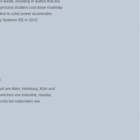
 waste, resulting in wafers that are
e process shatters cost down roadmap
ition to solar power accelerates
y Systems ISE in 2015.
.
kfurt am Main, Hamburg, Köln und
eichen von Industrie, Handel,
echts bei nationalen wie