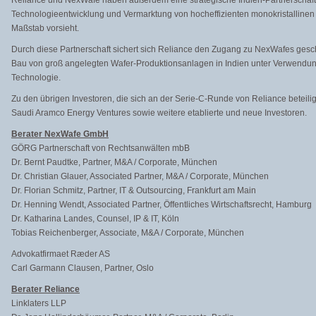
Reliance und NexWafe haben außerdem eine strategische Indien-Partnerschaft
Technologieentwicklung und Vermarktung von hocheffizienten monokristallinen
Maßstab vorsieht.
Durch diese Partnerschaft sichert sich Reliance den Zugang zu NexWafes gesc
Bau von groß angelegten Wafer-Produktionsanlagen in Indien unter Verwendu
Technologie.
Zu den übrigen Investoren, die sich an der Serie-C-Runde von Reliance beteil
Saudi Aramco Energy Ventures sowie weitere etablierte und neue Investoren.
Berater NexWafe GmbH
GÖRG Partnerschaft von Rechtsanwälten mbB
Dr. Bernt Paudtke, Partner, M&A / Corporate, München
Dr. Christian Glauer, Associated Partner, M&A / Corporate, München
Dr. Florian Schmitz, Partner, IT & Outsourcing, Frankfurt am Main
Dr. Henning Wendt, Associated Partner, Öffentliches Wirtschaftsrecht, Hamburg
Dr. Katharina Landes, Counsel, IP & IT, Köln
Tobias Reichenberger, Associate, M&A / Corporate, München
Advokatfirmaet Ræder AS
Carl Garmann Clausen, Partner, Oslo
Berater Reliance
Linklaters LLP