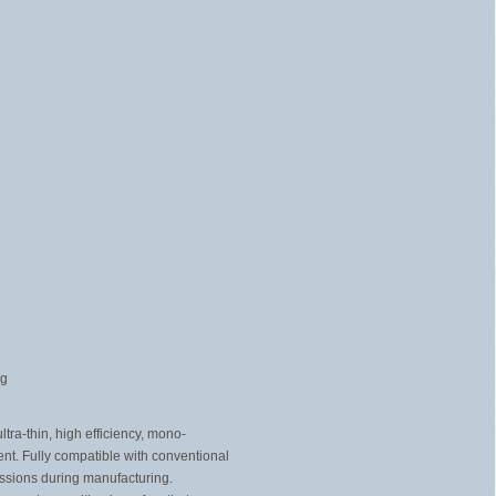
rg
ra-thin, high efficiency, mono-
ent. Fully compatible with conventional
issions during manufacturing.