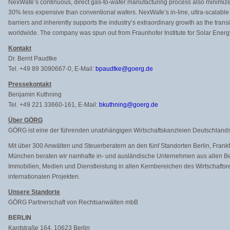
NexWafe’s continuous, direct gas-to-wafer manufacturing process also minimizes
30% less expensive than conventional wafers. NexWafe’s in-line, ultra-scalabl
barriers and inherently supports the industry’s extraordinary growth as the trans
worldwide. The company was spun out from Fraunhofer Institute for Solar Energ
Kontakt
Dr. Bernt Paudtke
Tel. +49 89 3090667-0, E-Mail:
bpaudtke@goerg.de
Pressekontakt
Benjamin Kuthning
Tel. +49 221 33660-161, E-Mail:
bkuthning@goerg.de
Über GÖRG
GÖRG ist eine der führenden unabhängigen Wirtschaftskanzleien Deutschlands
Mit über 300 Anwälten und Steuerberatern an den fünf Standorten Berlin, Fran
München beraten wir namhafte in- und ausländische Unternehmen aus allen Ber
Immobilien, Medien und Dienstleistung in allen Kernbereichen des Wirtschaftsr
internationalen Projekten.
Unsere Standorte
GÖRG Partnerschaft von Rechtsanwälten mbB
BERLIN
Kantstraße 164, 10623 Berlin