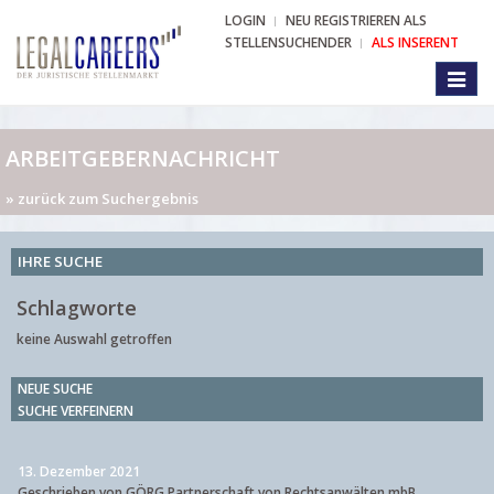
LOGIN
NEU REGISTRIEREN ALS
STELLENSUCHENDER
ALS INSERENT
Toggl
naviga
ARBEITGEBERNACHRICHT
» zurück zum Suchergebnis
IHRE SUCHE
Schlagworte
keine Auswahl getroffen
NEUE SUCHE
SUCHE VERFEINERN
13. Dezember 2021
Geschrieben von GÖRG Partnerschaft von Rechtsanwälten mbB