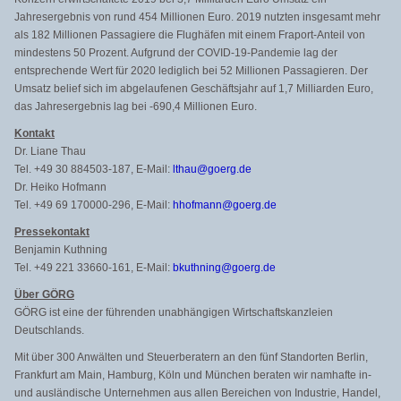
Jahresergebnis von rund 454 Millionen Euro. 2019 nutzten insgesamt mehr
als 182 Millionen Passagiere die Flughäfen mit einem Fraport-Anteil von
mindestens 50 Prozent. Aufgrund der COVID-19-Pandemie lag der
entsprechende Wert für 2020 lediglich bei 52 Millionen Passagieren. Der
Umsatz belief sich im abgelaufenen Geschäftsjahr auf 1,7 Milliarden Euro,
das Jahresergebnis lag bei -690,4 Millionen Euro.
Kontakt
Dr. Liane Thau
Tel. +49 30 884503-187, E-Mail:
lthau@goerg.de
Dr. Heiko Hofmann
Tel. +49 69 170000-296, E-Mail:
hhofmann@goerg.de
Pressekontakt
Benjamin Kuthning
Tel. +49 221 33660-161, E-Mail:
bkuthning@goerg.de
Über GÖRG
GÖRG ist eine der führenden unabhängigen Wirtschaftskanzleien
Deutschlands.
Mit über 300 Anwälten und Steuerberatern an den fünf Standorten Berlin,
Frankfurt am Main, Hamburg, Köln und München beraten wir namhafte in-
und ausländische Unternehmen aus allen Bereichen von Industrie, Handel,