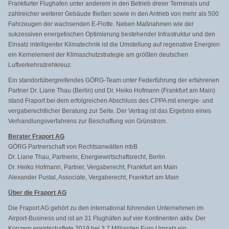
Frankfurter Flughafen unter anderem in den Betrieb dreier Terminals und
zahlreicher weiterer Gebäude fließen sowie in den Antrieb von mehr als 500
Fahrzeugen der wachsenden E-Flotte. Neben Maßnahmen wie der
sukzessiven energetischen Optimierung bestehender Infrastruktur und den
Einsatz intelligenter Klimatechnik ist die Umstellung auf regenative Energien
ein Kernelement der Klimaschutzstrategie am größten deutschen
Luftverkehrsdrehkreuz.
Ein standortübergreifendes GÖRG-Team unter Federführung der erfahrenen
Partner Dr. Liane Thau (Berlin) und Dr. Heiko Hofmann (Frankfurt am Main)
stand Fraport bei dem erfolgreichen Abschluss des CPPA mit energie- und
vergaberechtlicher Beratung zur Seite. Der Vertrag ist das Ergebnis eines
Verhandlungsverfahrens zur Beschaffung von Grünstrom.
Berater Fraport AG
GÖRG Partnerschaft von Rechtsanwälten mbB
Dr. Liane Thau, Partnerin, Energiewirtschaftsrecht, Berlin
Dr. Heiko Hofmann, Partner, Vergaberecht, Frankfurt am Main
Alexander Pustal, Associate, Vergaberecht, Frankfurt am Main
Über die Fraport AG
Die Fraport AG gehört zu den international führenden Unternehmen im
Airport-Business und ist an 31 Flughäfen auf vier Kontinenten aktiv. Der
Konzern erwirtschaftete 2019 bei 3,7 Milliarden Euro Umsatz ein