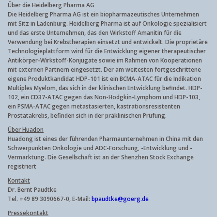
Über die Heidelberg Pharma AG
Die Heidelberg Pharma AG ist ein biopharmazeutisches Unternehmen
mit Sitz in Ladenburg. Heidelberg Pharma ist auf Onkologie spezialisiert
und das erste Unternehmen, das den Wirkstoff Amanitin für die
Verwendung bei Krebstherapien einsetzt und entwickelt. Die proprietäre
Technologieplattform wird für die Entwicklung eigener therapeutischer
Antikörper-Wirkstoff-Konjugate
sowie im Rahmen von Kooperationen
mit externen Partnern eingesetzt. Der am weitesten fortgeschrittene
eigene Produktkandidat HDP-101 ist ein BCMA-ATAC für die Indikation
Multiples Myelom, das sich in der klinischen Entwicklung befindet. HDP-
102, ein CD37-ATAC gegen das Non-Hodgkin-Lymphom und HDP-103,
ein PSMA-ATAC gegen metastasierten, kastrationsresistenten
Prostatakrebs, befinden sich in der präklinischen Prüfung.
Über Huadon
Huadong ist eines der führenden Pharmaunternehmen in China mit den
Schwerpunkten Onkologie und ADC-Forschung, -Entwicklung und -
Vermarktung. Die Gesellschaft ist an der Shenzhen Stock Exchange
registriert
Kontakt
Dr. Bernt Paudtke
Tel. +49 89 3090667-0, E-Mail:
bpaudtke@goerg.de
Pressekontakt