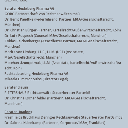
(825 Mio. EUR).
Berater Heidelberg Pharma AG
GÖRG Partnerschaft von Rechtsanwälten mbB
Dr. Bernt Paudtke (Federführend, Partner, M&A/Gesellschaftsrecht,
München)
Dr. Christian Bürger (Partner, Kartellrecht/Außenwirtschaftsr
echt, Köln)
Dr. Lutz Pospiech (Counsel, M&A/Gesellschaftsrecht, München)
Tobias Reichenberger (Assoziierter Partner, M&A/Gesellschaftsrecht,
München)
Moritz von Limburg, LL.B., LL.M. (UCT) (Associate,
M&A/Gesellschaftsrecht, München)
Metehan Uzunçakmak, LL.M. (Associate, Kartellrecht/Außenwirtschaftsr
echt, Köln)
Rechtsabteilung Heidelberg Pharma AG
Mikaela Dimitropoulos (Director Legal)
Berater dievini
RITTERSHAUS Rechtsanwälte Steuerberater PartmbB
Dr. Christina Eschenfelder (Partnerin, M&A/Gesellschaftsrecht,
Mannheim)
Berater Huadong
Freshfields Bruckhaus Deringer Rechtsanwälte Steuerberater PartG mbB
Dr. Sabrina Kulenkamp (Partnerin, Corporate/ M&A, Frankfurt)