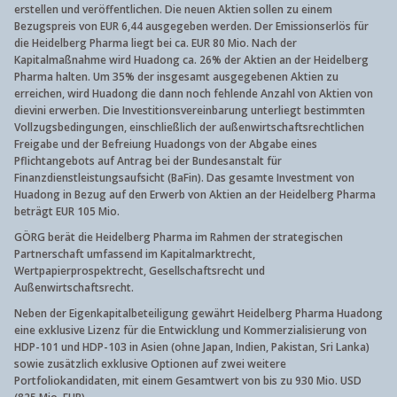
erstellen und veröffentlichen. Die neuen Aktien sollen zu einem
Bezugspreis von EUR 6,44 ausgegeben werden. Der Emissionserlös für
die Heidelberg Pharma liegt bei ca. EUR 80 Mio. Nach der
Kapitalmaßnahme wird Huadong ca. 26% der Aktien an der Heidelberg
Pharma halten. Um 35% der insgesamt ausgegebenen Aktien zu
erreichen, wird Huadong die dann noch fehlende Anzahl von Aktien von
dievini erwerben. Die Investitionsvereinbarung unterliegt bestimmten
Vollzugsbedingungen, einschließlich der außenwirtschaftsrechtlichen
Freigabe und der Befreiung Huadongs von der Abgabe eines
Pflichtangebots auf Antrag bei der Bundesanstalt für
Finanzdienstleistungsaufsicht (BaFin). Das gesamte Investment von
Huadong in Bezug auf den Erwerb von Aktien an der Heidelberg Pharma
beträgt EUR 105 Mio.
GÖRG berät die Heidelberg Pharma im Rahmen der strategischen
Partnerschaft umfassend im Kapitalmarktrecht,
Wertpapierprospektrecht, Gesellschaftsrecht und
Außenwirtschaftsrecht.
Neben der Eigenkapitalbeteiligung gewährt Heidelberg Pharma Huadong
eine exklusive Lizenz für die Entwicklung und Kommerzialisierung von
HDP-101 und HDP-103 in Asien (ohne Japan, Indien, Pakistan, Sri Lanka)
sowie zusätzlich exklusive Optionen auf zwei weitere
Portfoliokandidaten, mit einem Gesamtwert von bis zu 930 Mio. USD