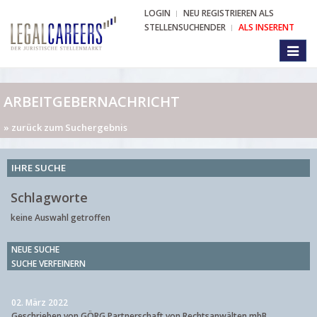
LOGIN
NEU REGISTRIEREN ALS
STELLENSUCHENDER
ALS INSERENT
Toggl
naviga
ARBEITGEBERNACHRICHT
» zurück zum Suchergebnis
IHRE SUCHE
Schlagworte
keine Auswahl getroffen
NEUE SUCHE
SUCHE VERFEINERN
02. März 2022
Geschrieben von GÖRG Partnerschaft von Rechtsanwälten mbB