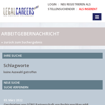
LOGIN
NEU REGISTRIEREN ALS
STELLENSUCHENDER
ALS INSERENT
Toggl
naviga
ARBEITGEBERNACHRICHT
» zurück zum Suchergebnis
IHRE SUCHE
Schlagworte
keine Auswahl getroffen
NEUE SUCHE
SUCHE VERFEINERN
03. März 2022
Geschrieben von GÖRG Partnerschaft von Rechtsanwälten mbB