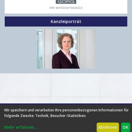
Kanzleiporträt
HILFE
|
FAQ
|
AGB
|
NUTZUNGSBEDINGUNGEN
|
Wir speichern und verarbeiten Ihre personenbezogenen Informationen für
DATENSCHUTZ
|
ÜBER UNS
|
NEUIGKEITEN
|
PARTNER
|
folgende Zwecke:
Technik, Besucher-Statistiken
.
PREISE
|
BROSCHÜRE
|
IMPRESSUM
Mehr erfahren
...
Ablehnen
OK