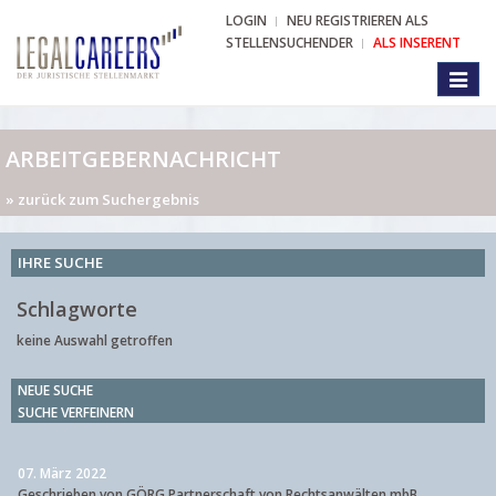
LOGIN
NEU REGISTRIEREN ALS
STELLENSUCHENDER
ALS INSERENT
Toggl
naviga
ARBEITGEBERNACHRICHT
» zurück zum Suchergebnis
IHRE SUCHE
Schlagworte
keine Auswahl getroffen
NEUE SUCHE
SUCHE VERFEINERN
07. März 2022
Geschrieben von GÖRG Partnerschaft von Rechtsanwälten mbB