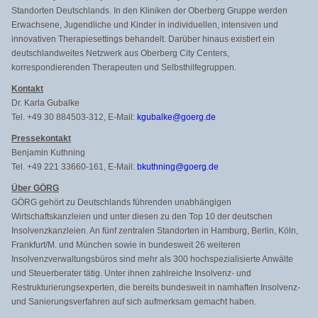
Standorten Deutschlands. In den Kliniken der Oberberg Gruppe werden
Erwachsene, Jugendliche und Kinder in individuellen, intensiven und
innovativen Therapiesettings behandelt. Darüber hinaus existiert ein
deutschlandweites Netzwerk aus Oberberg City Centers,
korrespondierenden Therapeuten und Selbsthilfegruppen.
Kontakt
Dr. Karla Gubalke
Tel. +49 30 884503-312, E-Mail:
kgubalke@goerg.de
Pressekontakt
Benjamin Kuthning
Tel. +49 221 33660-161, E-Mail:
bkuthning@goerg.de
Über GÖRG
GÖRG gehört zu Deutschlands führenden unabhängigen
Wirtschaftskanzleien und unter diesen zu den Top 10 der deutschen
Insolvenzkanzleien. An fünf zentralen Standorten in Hamburg, Berlin, Köln,
Frankfurt/M. und München sowie in bundesweit 26 weiteren
Insolvenzverwaltungsbüros sind mehr als 300 hochspezialisierte Anwälte
und Steuerberater tätig. Unter ihnen zahlreiche Insolvenz- und
Restrukturierungsexperten, die bereits bundesweit in namhaften Insolvenz-
und Sanierungsverfahren auf sich aufmerksam gemacht haben.