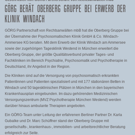
GÖRG BERÄT OBERBERG GRUPPE BEI ERWERB DER
KLINIK WINDACH
GÖRG Partnerschaft von Rechtsanwälten mbB hat die Oberberg Gruppe bei
der Übernahme der Psychosomatischen Klinik GmbH & Co. Windach-
Ammersee KG beraten. Mit dem Erwerb der Klinik Windach am Ammersee
sowie der zugehörigen Tagesklinik Westend in München erweitert die
Oberberg Gruppe, der größte Qualitätsverbund privater Tages- und
Fachkliniken im Bereich Psychiatrie, Psychosomatik und Psychotherapie in
Deutschland, ihr Angebot in der Region.
Die Kliniken sind auf die Versorgung von psychosomatisch erkrankten
Patientinnen und Patienten spezialisiert und mit 177 stationären Betten in
Windach und 50 tagesklinischen Plätzen in München in den bayerischen
Krankenhausplan eingebunden. Im dazu gehörenden Medizinischen
Versorgungszentrum (MVZ Psychotherapie München Westend) werden
darüber hinaus ambulante Therapien angeboten.
Ein GÖRG-Team unter Leitung der erfahrenen Berliner Partner Dr. Karla
Gubalke und Dr. Marc Schüffner stand der Oberberg Gruppe mit
gesellschafts-, krankenhaus-, immobilien- und arbeitsrechtlicher Beratung
erfolgreich zur Seite.