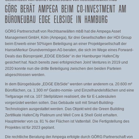
GÖRG BERÄT AMPEGA BEIM CO-INVESTMENT AM
BÜRONEUBAU EDGE ELBSIDE IN HAMBURG
GÖRG Partnerschaft von Rechtsanwälten mbB hat die Ampega Asset
Management GmbH, Köln (Ampega), für drei Gesellschaften der HDI Group
beim Erwerb einer 50%igen Beteiligung an einer Projektgesellschaft der
HanseMerkur Grundvermögen AG beraten, die sich im Wege eines Forward-
Deals das Büroprojekt „EDGE ElbSide“ in der Hamburger HafenCity
gesichert hat. Nach bereits zwei erfolgreichen Joint Ventures in 2019 und
2020 konnte nun die dritte Beteiligung zwischen den beiden Parteien
abgeschlossen werden.
In dem Bürogebäude „EDGE ElbSide“ werden unter anderem ca. 20.600 m²
Büroflächen, ca. 1.300 m² Gastro-nomie- und Einzelhandelsflächen und eine
Tiefgarage mit ca. 107 Stellplätzen realisiert, die für E-Ladesäulen
vorgerüstet werden sollen. Das Gebäude soll mit Smart-Building-
Technologien ausgestattet werden. Das Objekt wird die Green Building
Zertifikate HafenCity Platinum und Well Core & Shell Gold erhalten.
Hauptmieter von ca. 81 % der Flächen ist Vattenfall. Die Fertigstellung des
Projektes ist für 2023 geplant.
Die rechtliche Beratung der Ampega erfolgte durch GÖRG Partnerschaft von