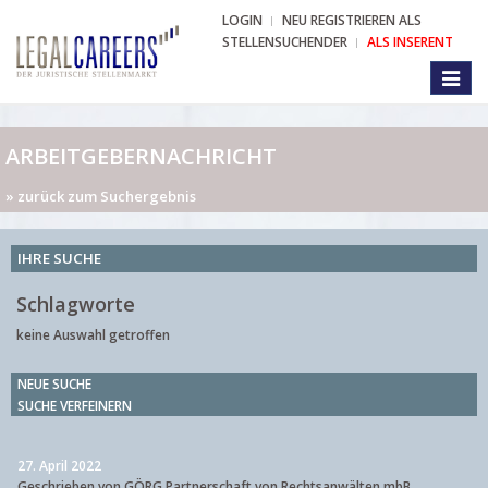
LOGIN
NEU REGISTRIEREN ALS
STELLENSUCHENDER
ALS INSERENT
Toggl
naviga
ARBEITGEBERNACHRICHT
» zurück zum Suchergebnis
IHRE SUCHE
Schlagworte
keine Auswahl getroffen
NEUE SUCHE
SUCHE VERFEINERN
27. April 2022
Geschrieben von GÖRG Partnerschaft von Rechtsanwälten mbB